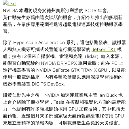
NVIDIA 本週將現身於德州奧斯汀舉辦的 SC15 年會。
黃仁勳先生亦藉由這次談話的機會，介紹今年推出的多項新
產品，在眾多應用範圍裡透過超級電腦運算技術推動機器學
習。
除了 Hyperscale Acceleration 系列，還包括剛發表、讓機器
人和無人機等可攜式裝置能進行機器學習的
Jetson TX1
模
組；擁有12個來自攝影機、雷達和光達（lidar）輸入來源，
能學習自動駕駛的
NVIDIA DRIVE PX
車用電腦；能在 PC 上
進行機器學習的
NVIDIA GeForce GTX TITAN X GPU
，以及能
使用一般電源插座，內有各種軟硬體以應用深度學習技術的
機器學習裝置
DIGITS DevBox
。
繼黃仁勳先生之後，NVIDIA 加速運算業務主管 Ian Buck 也
上台介紹除了機器學習，Tesla 在模擬和視覺化方面的最新能
力。他提到有許多領域開始採用 GPU 加速技術，其中包括天
氣預報。近幾個月來多部國家級天氣預報超級電腦使用 GPU
來建立更精準的預報內容，可解救無數生命免於天災侵害。