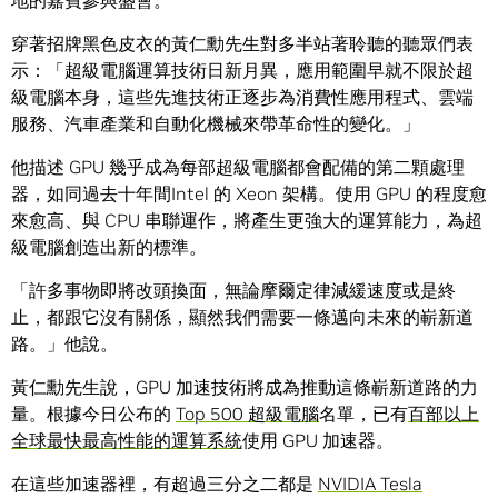
地的嘉賓參與盛會。
穿著招牌黑色皮衣的黃仁勳先生對多半站著聆聽的聽眾們表
示：「超級電腦運算技術日新月異，應用範圍早就不限於超
級電腦本身，這些先進技術正逐步為消費性應用程式、雲端
服務、汽車產業和自動化機械來帶革命性的變化。」
他描述 GPU 幾乎成為每部超級電腦都會配備的第二顆處理
器，如同過去十年間Intel 的 Xeon 架構。使用 GPU 的程度愈
來愈高、與 CPU 串聯運作，將產生更強大的運算能力，為超
級電腦創造出新的標準。
「許多事物即將改頭換面，無論摩爾定律減緩速度或是終
止，都跟它沒有關係，顯然我們需要一條邁向未來的嶄新道
路。」他說。
黃仁勳先生說，GPU 加速技術將成為推動這條嶄新道路的力
量。根據今日公布的
Top 500 超級電腦
名單，已有
百部以上
全球最快最高性能的運算系統
使用 GPU 加速器。
在這些加速器裡，有超過三分之二都是
NVIDIA Tesla