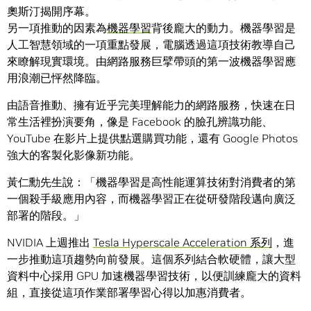
奧斯汀揭開序幕。
另一項推動的因素為
機器學習
背後龐大的動力。機器學習是
人工智慧領域的一項重點發展，電腦透過這項技術教導自己
來瞭解現實環境。由網路服務巨擘帶頭的第一波機器學習應
用浪潮已怦然降臨。
由語音推動、擁有近乎完美理解能力的網路服務，快速在日
常生活裡扮演要角，像是 Facebook 的臉孔辨識功能、
YouTube 在影片上提供點選購買功能，還有 Google Photos
強大的客製化影像新功能。
黃仁勳先生說：「機器學習是高性能運算技術對消費者的第
一個殺手級應用內容，而機器學習正在從研發階段邁向廣泛
部署的階段。」
NVIDIA 上週推出
Tesla Hyperscale Acceleration 系列
，進
一步推動這項趨勢向前發展。這個系列結合軟硬體，讓大型
資料中心採用 GPU 加速機器學習技術，以便訓練龐大的資料
組，直接從這項作業部署學習心得以加惠消費者。