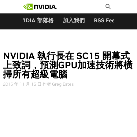
搜尋關鍵字:
Skip
Toggle
to
Search
content
夥伴
NVIDIA 部落格
加入我們
RSS Feeds
訂
NVIDIA 執行長在 SC15 開幕式
上致詞，預測GPU加速技術將橫
掃所有超級電腦
2015 年 11 月 15 日
作者
Greg Estes