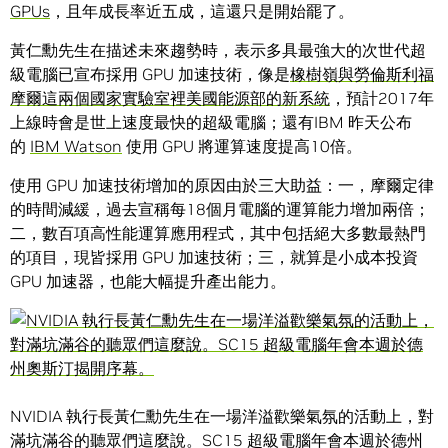
GPUs
，且年成長率近五成，這還只是開始罷了。
黃仁勳先生在描述未來趨勢時，表示多具最強大的次世代超
級電腦已宣布採用 GPU 加速技術，像是
橡樹嶺與勞倫斯利福
摩爾這兩個國家實驗室裡美國能源部的新系統
，預計2017年
上線時會是世上速度最快的超級電腦；還有IBM 昨天公布
的
IBM Watson
使用 GPU 將運算速度提高10倍。
使用 GPU 加速技術增加的原因由於三大助益：一，摩爾定律
的時間減緩，過去宣稱每18個月電腦的運算能力增加兩倍；
二，數百項高性能運算應用程式，其中包括絕大多數最熱門
的項目，現皆採用 GPU 加速技術；三，就算是小成本投資
GPU 加速器，也能大幅提升產出能力。
NVIDIA 執行長黃仁勳先生在一場洋溢歡樂氣氛的活動上，對
滿坑滿谷的聽眾們這麼說。SC15 超級電腦年會本週於德州