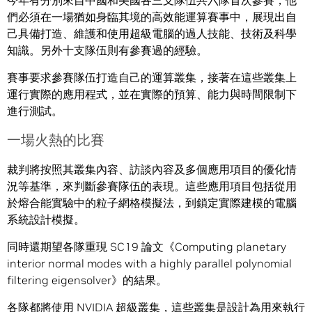
今年有分別來自中國和美國各三支隊伍共六隊首次參賽，他
們必須在一場猶如身臨其境的高效能運算賽事中，展現出自
己具備打造、維護和使用超級電腦的過人技能、技術及科學
知識。另外十支隊伍則有參賽過的經驗。
賽事要求參賽隊伍打造自己的運算叢集，接著在這些叢集上
運行實際的應用程式，並在實際的預算、能力與時間限制下
進行測試。
一場火熱的比賽
裁判將按照其叢集內容、訪談內容及多個應用項目的優化情
況等基準，來判斷參賽隊伍的表現。這些應用項目包括從用
於熔合能實驗中的粒子網格模擬法，到鎖定實際建模的電腦
系統設計模擬。
同時還期望各隊重現 SC19 論文《Computing planetary
interior normal modes with a highly parallel polynomial
filtering eigensolver》的結果。
各隊都將使用 NVIDIA 超級叢集，這些叢集是設計為用來執行