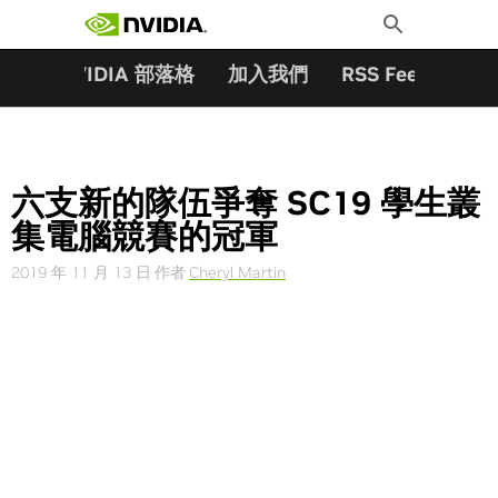
搜尋關鍵字:
Skip
Toggle
to
Search
content
夥伴
NVIDIA 部落格
加入我們
RSS Feeds
訂
六支新的隊伍爭奪 SC19 學生叢
集電腦競賽的冠軍
2019 年 11 月 13 日
作者
Cheryl Martin