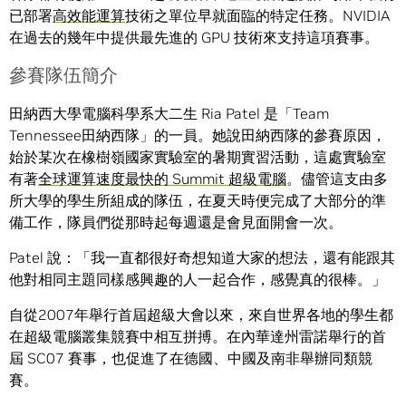
已部署
高效能運算
技術之單位早就面臨的特定任務。NVIDIA
在過去的幾年中提供最先進的 GPU 技術來支持這項賽事。
參賽隊伍簡介
田納西大學電腦科學系大二生 Ria Patel 是「Team
Tennessee田納西隊」的一員。她說田納西隊的參賽原因，
始於某次在橡樹嶺國家實驗室的暑期實習活動，這處實驗室
有著
全球運算速度最快的 Summit 超級電腦
。儘管這支由多
所大學的學生所組成的隊伍，在夏天時便完成了大部分的準
備工作，隊員們從那時起每週還是會見面開會一次。
Patel 說：「我一直都很好奇想知道大家的想法，還有能跟其
他對相同主題同樣感興趣的人一起合作，感覺真的很棒。」
自從2007年舉行首屆超級大會以來，來自世界各地的學生都
在超級電腦叢集競賽中相互拼搏。在內華達州雷諾舉行的首
屆 SC07 賽事，也促進了在德國、中國及南非舉辦同類競
賽。