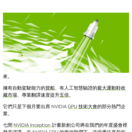
Share
在 GPU技術大會上與 NVIDIA Inception 計畫合作夥伴一窺未
來。
擁有自動駕駛能力的
貨船
、有人工智慧驗證的
龐大運動鞋收
藏市場
、專業翻譯速度提升
五倍
。
它們只是下個月要出席 NVIDIA
GPU 技術大會
的部分熱門企
業。
七間
NVIDIA Inception
計畫新創公司將在我們的年度盛會裡