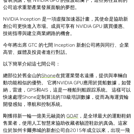
發表演講，在 NVIDIA GPU 的推波助瀾下，這些勇往直前的
公司追求重塑產業發展面貌的夢想。
NVIDIA Inception 是一項虛擬加速器計畫，其使命是協助新
創公司更快進入市場。成員可享有 NVIDIA GPU 購買優惠、
技術指導與建立商業網路的機會。
今年將出席 GTC 的七間 Inception 新創公司將與同行、企業
高管、媒體及投資者進行對話。
以下簡單介紹這七間公司：
總部位於舊金山的
Shone
在貨運業聲名遠播，提供與車輛自
動功能相似的優勢。 它將NVIDIA GPU應用於貨船數據，如聲
納，雷達，GPS和AIS，這是一種船到船跟踪系統。 這樣可以
快速處理Shone定制算法的TB級培訓數據，從而為海運貨輪
開發感知，導航和控制系統。
剛獲得新一輪一億美元融資的
GOAT
，是全球最大的運動鞋銷
售業者，使用人工智慧來協助收藏者驗證鞋款的真偽。這家
位於加州卡爾弗城的新創公司自2015年成立以來，出現一飛