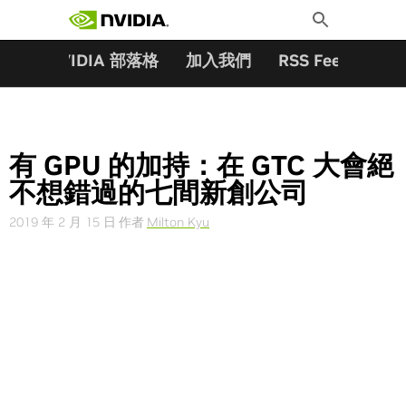
搜尋關鍵字:
Skip
Toggle
to
Search
content
夥伴
NVIDIA 部落格
加入我們
RSS Feeds
訂
有 GPU 的加持：在 GTC 大會絕
不想錯過的七間新創公司
2019 年 2 月 15 日
作者
Milton Kyu