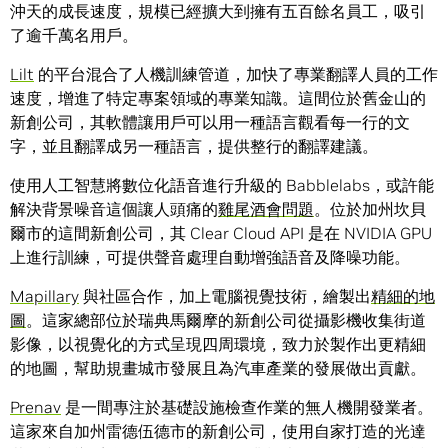
沖天的成長速度，規模已經擴大到擁有五百餘名員工，吸引
了逾千萬名用戶。
Lilt
的平台混合了人機訓練管道，加快了專業翻譯人員的工作
速度，增進了特定專案領域的專業知識。這間位於舊金山的
新創公司，其軟體讓用戶可以用一種語言觀看每一行的文
字，並且翻譯成另一種語言，提供整行的翻譯建議。
使用人工智慧將數位化語音進行升級的 Babblelabs，或許能
解決背景噪音這個讓人頭痛的
雞尾酒會問題
。位於加州坎貝
爾市的這間新創公司，其 Clear Cloud API 是在 NVIDIA GPU
上進行訓練，可提供聲音處理自動增強語音及降噪功能。
Mapillary
與社區合作，加上電腦視覺技術，繪製出
精細的地
圖
。這家總部位於瑞典馬爾摩的新創公司從攝影機收集街道
影像，以視覺化的方式呈現四周環境，致力於製作出更精細
的地圖，幫助規畫城市發展且為汽車產業的發展做出貢獻。
Prenav
是一間專注於基礎設施檢查作業的無人機開發業者。
這家來自加州雷德伍德市的新創公司，使用自家打造的光達