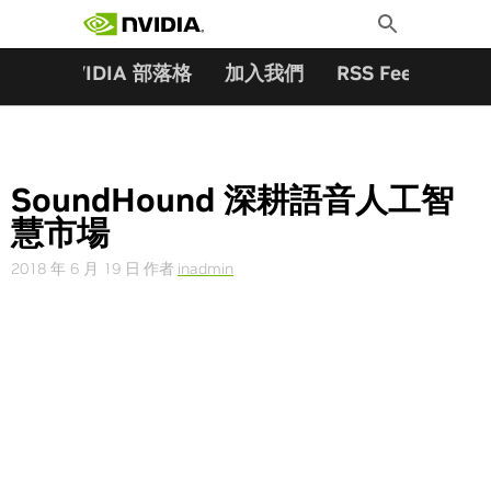
搜尋關鍵字:
Skip
Toggle
to
Search
content
夥伴
NVIDIA 部落格
加入我們
RSS Feeds
訂
SoundHound 深耕語音人工智
慧市場
2018 年 6 月 19 日
作者
inadmin