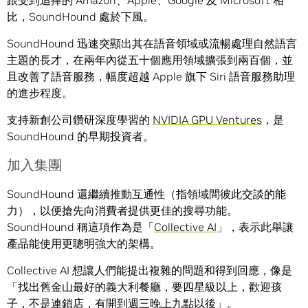
跟受到追捧的 Amazon、Apple、Google 及 Microsoft 相
比，SoundHound 處於下風。
SoundHound 迅速突顯出其在語音領域或流暢處理自然語言
主題的長才，在兩年內從五十個應用領域擴張到兩百個，並
且改善了語音服務，幅度超越 Apple 旗下 Siri 語音服務助理
的進步程度。
支持新創公司鑽研深度學習的
NVIDIA GPU Ventures
，是
SoundHound 的早期投資者。
加入集團
SoundHound 還繼續推動互通性（指領域間彼此交談的能
力），以便搶先向消費者提供更佳的搜尋功能。
SoundHound 稱這項作為是「
Collective AI
」，表示此舉讓
產品能使用更聰明強大的架構。
Collective AI 想讓人們能提出複雜的問題和得到回應，像是
「找出舊金山最好的義大利餐廳，要四星級以上，歡迎孩
子，不是連鎖店，有開到週三晚上九點以後」。