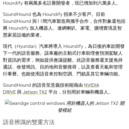
Houndify 有兩萬多名註冊開發者，現已增加到六萬多人。
SoundHound 也為 Houndify 招來不少客戶。目前
SoundHound 與11間汽車製造商攜手合作，合作對象還包括
將 Houndify 加入機器人、連網喇叭、家電、擴增實境及智
慧家居設備的業者。
現代（Hyundai）汽車將導入 Houndify，為日後的車款開發
下一代的語音服務。該車廠的主動式行車助理會預測駕駛人
對資訊的需求，例如提供會議提醒。此語音服務還支援免持
通話、收發簡訊、目的地和音樂搜尋，以及查看天氣和管理
行事曆。也能使用語音來控制空調、門鎖及其它車輛功能。
SoundHound 的語音至意義技術能藉由
NVIDIA
DRIVE
與
Jetson TX2
平台，分別用於車輛和機器人。
用於機器人的
Jetson TX2
開
發模組
語音辨識的雙重方法