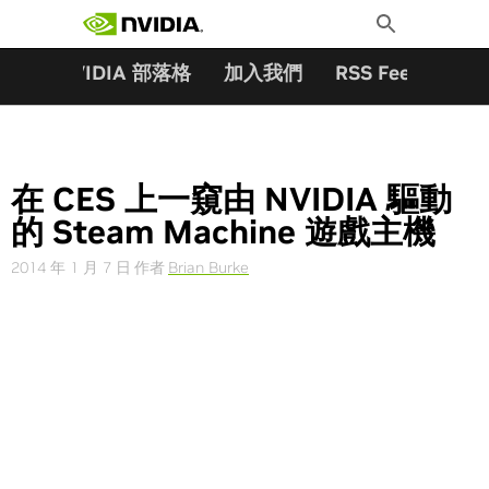
搜尋關鍵字:
Skip
Toggle
to
Search
content
夥伴
NVIDIA 部落格
加入我們
RSS Feeds
訂
在 CES 上一窺由 NVIDIA 驅動
的 Steam Machine 遊戲主機
2014 年 1 月 7 日
作者
Brian Burke