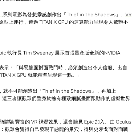
）
系列電影為發想靈感創作出「Thief in the Shadows」。
VR
Bay」原型上運行，透過 TITAN X GPU 的運算能力呈現令人驚艷不
ic 執行長 Tim Sweeney 展示首張量產版全新的NVIDIA
air Coull 表示：「與惡龍面對面戰鬥時，必須創造出令人信服、出自
ITAN X GPU 就能精準呈現這一點。」
就不可能創造出『Thief in the Shadows』，再加上
rescent Bay，這三者讓觀眾們置身於擁有極致細膩畫面跟動作的虛擬世界
不只能體驗
豐富的 VR 視覺效果
，還會聽見 Epic 加入、由 Oculus
。結果：觀眾會覺得自己發現了惡龍的巢穴，得與史矛戈面對面戰