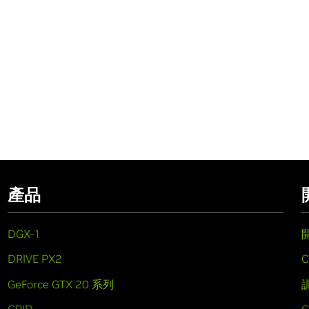
產品
DGX-1
DRIVE PX2
C
GeForce GTX 20 系列