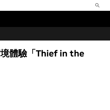
Toggle
Search
體驗「Thief in the