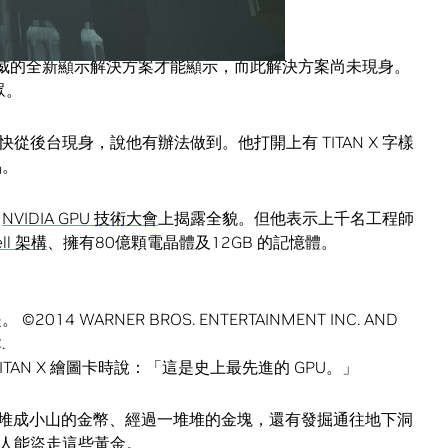
PU 而非黃金，我們認為惡龍會挑這一款。
威的全新顯示解決方案才能顯示，而此解決方案尚未現身。
眾。
後台現身，說他有辦法做到。他打開上有 TITAN X 字樣
品。
的
NVIDIA GPU 技術大會
上揭露全貌。但他表示上千名工程師
ll 架構
、擁有80億顆電晶體及12GB 的記憶體。
2014 WARNER BROS. ENTERTAINMENT INC. AND
.
ITAN X 繪圖卡時說：「這是史上最先進的 GPU。」
s」裡會看到堆成小山的金幣、經過一堆堆的金塊，還有發掘通往地下洞
人能盜走這些黃金。