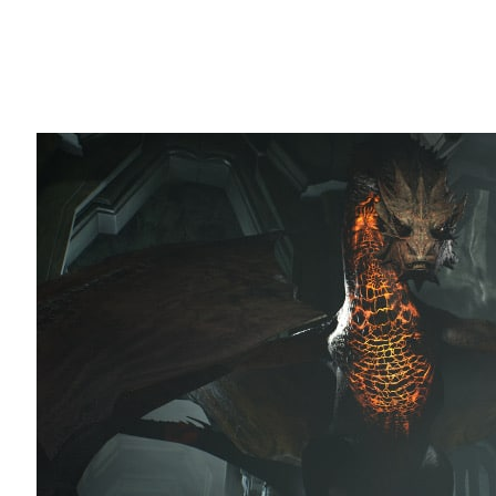
Share
年度遊戲開發者大會 (GDC) 甫剛開展即傳
Weta Digital、Epic Games、Oculus 
實境體驗內容。
由四家公司共同推出的「Thief in the Sha
進的 GPU —全新的 GeForce GTX TITAN X
Moscone 中心舉行主題演講活動時，NV
品。（請見《
NVIDIA Opens PhysX Code t