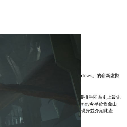
出重大消息。
與 NVIDIA 在GDC發表稱為「Thief in the Shadows」的嶄新虛擬
dows」
將 VR 推向全新境界
。而背後的主要推手即為史上最先
，Epic 公司
執行長暨共同創辦人 Tim Sweeney
今早於舊金山
IDIA 執行長黃仁勳先生在三百位嘉賓前突然現身並介紹此產
o New Developers
》一文）。