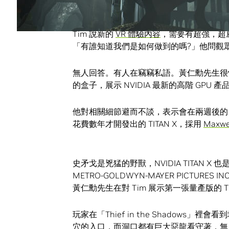
NVIDIA TITAN X：要是史矛戈是存 G
Tim 說新的
VR 體驗內容
，需要有超強，超
「有誰知道我們是如何做到的嗎?」他問觀
無人回答。有人在竊竊私語。黃仁勳先生很快從
的盒子，展示 NVIDIA 最新的高階 GPU 產
他對相關細節避而不談，表示會在兩週後
花費數年才開發出的 TITAN X，採用
Maxwe
史矛戈是兇猛的野獸，NVIDIA TITAN X 也是。 ©
METRO-GOLDWYN-MAYER PICTURES INC
黃仁勳先生在對 Tim 展示第一張量產版的 T
玩家在「Thief in the Shadow
穴的入口，而洞口都有巨大惡龍看守著，無