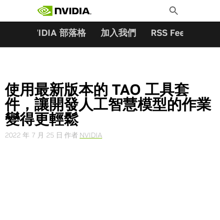
搜尋關鍵字:
Skip
Toggle
to
Search
content
夥伴
NVIDIA 部落格
加入我們
RSS Feeds
訂
使用最新版本的 TAO 工具套
件，讓開發人工智慧模型的作業
變得更輕鬆
2022 年 7 月 25 日
作者
NVIDIA