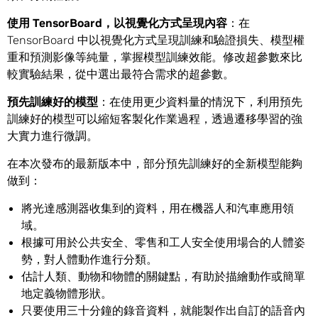
使用
TensorBoard
，以
視覺化方式呈現內容
：在
TensorBoard 中以視覺化方式呈現訓練和驗證損失、模型權
重和預測影像等純量，掌握模型訓練效能。修改超參數來比
較實驗結果，從中選出最符合需求的超參數。
預先訓練好的模型
：在使用更少資料量的情況下，利用預先
訓練好的模型可以縮短客製化作業過程，透過遷移學習的強
大實力進行微調。
在本次發布的最新版本中，部分預先訓練好的全新模型能夠
做到：
將光達感測器收集到的資料，用在機器人和汽車應用領
域。
根據可用於公共安全、零售和工人安全使用場合的人體姿
勢，對人體動作進行分類。
估計人類、動物和物體的關鍵點，有助於描繪動作或簡單
地定義物體形狀。
只要使用三十分鐘的錄音資料，就能製作出自訂的語音內