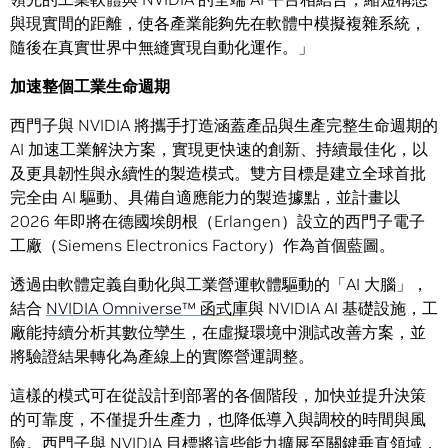
與現實間的距離，使各產業能夠先在軟體中模擬複雜系統，
隨後在真實世界中無縫實現自動化運作。」
加速整個工業生命週期
西門子與 NVIDIA 將攜手打造涵蓋產品與生產完整生命週期的
AI 加速工業解決方案，實現更快速的創新、持續最佳化，以
及更具韌性與永續性的製造模式。雙方目標是建立全球首批
完全由 AI 驅動、具備自適應能力的製造據點，並計畫以
2026 年即將在德國埃朗根（Erlangen）設立的西門子電子
工廠（Siemens Electronics Factory）作為首個藍圖。
透過由軟體定義自動化與工業營運軟體驅動的「AI 大腦」，
結合
NVIDIA Omniverse™ 函式庫
與 NVIDIA AI 基礎設施，工
廠能持續分析其數位孿生，在虛擬環境中測試改善方案，並
將驗證結果轉化為產線上的實際營運調整。
這樣的模式可在從設計到部署的各個階段，加快並提升決策
的可靠度，不僅提升生產力，也降低導入與調校的時間與風
險。西門子與 NVIDIA 目標將這些能力擴展至關鍵垂直領域，