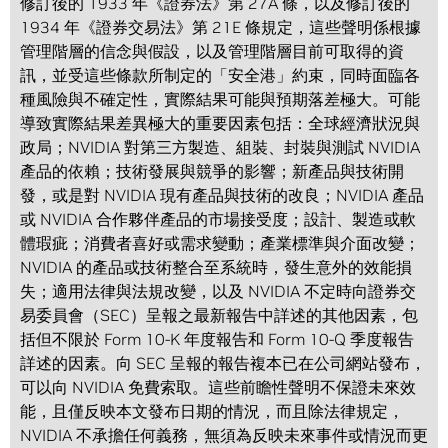
修訂後的 1933 年《證券法》第 27A 條，以及修訂後的
1934 年《證券交易法》第 21E 條規定，這些聲明係根據
管理階層的信念與假設，以及管理階層目前可取得的資
訊，並受這些條款所制定的「安全港」約束，同時面臨各
種風險與不確定性，實際結果可能與預期落差極大。可能
導致實際結果差異極大的重要因素包括：全球經濟狀況與
政局；NVIDIA 對第三方製造、組裝、封裝與測試 NVIDIA
產品的依賴；技術發展與競爭的影響；新產品與技術開
發，或是對 NVIDIA 現有產品與技術的改良；NVIDIA 產品
或 NVIDIA 合作夥伴產品的市場接受度；設計、製造或軟
體瑕疵；消費者喜好或需求變動；產業標準與介面改變；
NVIDIA 的產品或技術整合至系統時，發生意外的效能損
失；適用法律與法規改變，以及 NVIDIA 不定時向證券交
易委員會（SEC）呈報之最新報告中詳述的其他因素，包
括但不限於 Form 10-K 年度報告和 Form 10-Q 季度報告
詳述的因素。向 SEC 呈報的報告複本已在公司網站發布，
可以向 NVIDIA 免費索取。這些前瞻性聲明不保證未來效
能，且僅反映本文發布日期的情況，而且除法律規定，
NVIDIA 不承擔任何義務，無須為反映未來事件或情況而更