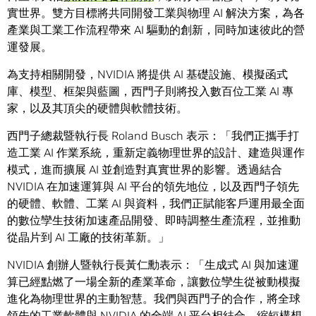
實世界。雙方目標將共同開發工業與物理 AI 解決方案，為各
產業與工業工作流程帶來 AI 驅動的創新，同時加速彼此的營
運發展。
為支持相關開發，NVIDIA 將提供 AI 基礎設施、模擬函式
庫、模型、框架與藍圖，西門子則將投入數百位工業 AI 專
家，以及其頂尖的硬體與軟體技術。
西門子總裁暨執行長 Roland Busch 表示：「我們正攜手打
造工業 AI 作業系統，重新定義物理世界的設計、建造與運作
模式，進而擴展 AI 並創造對真實世界的影響。透過結合
NVIDIA 在加速運算與 AI 平台的領先地位，以及西門子領先
的硬體、軟體、工業 AI 與資料，我們正賦能客戶運用最全面
的數位孿生技術加速產品開發、即時調整生產流程，並推動
從晶片到 AI 工廠的技術革新。」
NVIDIA 創辦人暨執行長黃仁勳表示：「生成式 AI 與加速運
算已經點燃了一場全新的產業革命，讓數位孿生從被動模擬
進化為物理世界的主動智慧。我們與西門子的合作，將全球
領先的工業軟體與 NVIDIA 的全端 AI 平台相結合，縮短構想