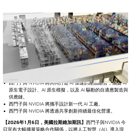
Share
透過 AI，西門子與 NVIDIA 正重新定義整個端到端的工業
價值鏈，從設計與工程到製造、生產、營運乃至供應鏈。
西門子與 NVIDIA 將共同打造 AI 加速的產品組合，涵蓋 AI
原生電子設計、AI 原生模擬，以及 AI 驅動的自適應製造與
供應鏈。
西門子與 NVIDIA 將攜手設計新一代 AI 工廠。
西門子與 NVIDIA 將透過共享創新持續最佳化營運。
【
2026
年
1
月
6
日，美國拉斯維加斯訊】
西門子與NVIDIA 今
日宣布大幅
擴展策略合作關係
，以將人工智慧（AI）導入現