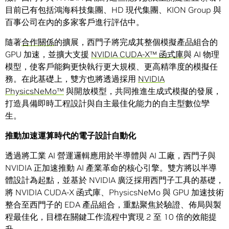
目前已有包括鴻海科技集團、HD 現代集團、KION Group 與
百事公司在內的多家客戶進行評估中。
隨著
合作關係
的擴展，西門子將完成其整個模擬產品組合的
GPU 加速，並擴大支援
NVIDIA CUDA-X™ 函式庫
與 AI 物理
模型，使客戶能夠更快執行更大規模、更高精準度的模擬任
務。在此基礎上，雙方也將透過採用
NVIDIA
PhysicsNeMo™
與開放模型，共同推進生成式模擬的發展，
打造具備即時工程設計與自主最佳化能力的自主型數位孿
生。
推動加速運算時代的電子設計自動化
透過將工業 AI 營運邏輯應用於半導體與 AI 工廠，西門子與
NVIDIA 正加速推動 AI 產業革命的核心引擎。雙方將以半導
體設計為起點，並基於 NVIDIA 廣泛採用西門子工具的基礎，
將 NVIDIA CUDA-X 函式庫、PhysicsNeMo 與 GPU 加速技術
整合至西門子的 EDA 產品組合，重點聚焦於驗證、佈局與製
程最佳化，目標在關鍵工作流程中實現 2 至 10 倍的效能提