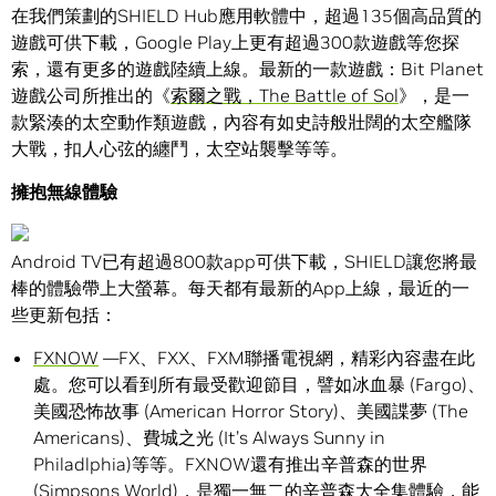
在我們策劃的SHIELD Hub應用軟體中，超過135個高品質的
遊戲可供下載，Google Play上更有超過300款遊戲等您探
索，還有更多的遊戲陸續上線。最新的一款遊戲：Bit Planet
遊戲公司所推出的《
索爾之戰，The Battle of Sol
》，是一
款緊湊的太空動作類遊戲，內容有如史詩般壯闊的太空艦隊
大戰，扣人心弦的纏鬥，太空站襲擊等等。
擁抱無線體驗
Android TV已有超過800款app可供下載，SHIELD讓您將最
棒的體驗帶上大螢幕。每天都有最新的App上線，最近的一
些更新包括：
FXNOW
—FX、FXX、FXM聯播電視網，精彩內容盡在此
處。您可以看到所有最受歡迎節目，譬如冰血暴 (Fargo)、
美國恐怖故事 (American Horror Story)、美國諜夢 (The
Americans)、費城之光 (It’s Always Sunny in
Philadlphia)等等。FXNOW還有推出辛普森的世界
(Simpsons World)，是獨一無二的辛普森大全集體驗，能