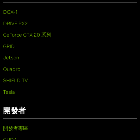
DGX-1
DRIVE PX2
GeForce GTX 20 系列
GRID
Jetson
Quadro
SHIELD TV
Tesla
開發者
開發者專區
CUDA