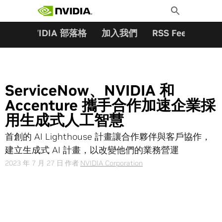
搜尋關鍵字:
Skip
Toggle
to
Search
content
夥伴
NVIDIA 部落格
加入我們
RSS Feeds
訂
ServiceNow、NVIDIA 和
Accenture 攜手合作加速企業採
用生成式人工智慧
首創的 AI Lighthouse 計畫讓合作夥伴與客戶協作，
建立生成式 AI 計畫，以改變他們的業務營運
2023 年 7 月 27 日
作者
NVIDIA Corporation