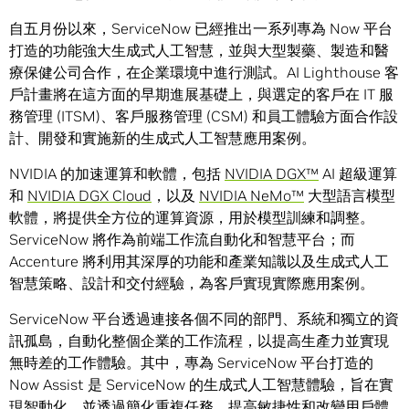
自五月份以來，ServiceNow 已經推出一系列專為 Now 平台
打造的功能強大生成式人工智慧，並與大型製藥、製造和醫
療保健公司合作，在企業環境中進行測試。AI Lighthouse 客
戶計畫將在這方面的早期進展基礎上，與選定的客戶在 IT 服
務管理 (ITSM)、客戶服務管理 (CSM) 和員工體驗方面合作設
計、開發和實施新的生成式人工智慧應用案例。
NVIDIA 的加速運算和軟體，包括
NVIDIA DGX™
AI 超級運算
和
NVIDIA DGX Cloud
，以及
NVIDIA NeMo™
大型語言模型
軟體，將提供全方位的運算資源，用於模型訓練和調整。
ServiceNow 將作為前端工作流自動化和智慧平台；而
Accenture 將利用其深厚的功能和產業知識以及生成式人工
智慧策略、設計和交付經驗，為客戶實現實際應用案例。
ServiceNow 平台透過連接各個不同的部門、系統和獨立的資
訊孤島，自動化整個企業的工作流程，以提高生產力並實現
無時差的工作體驗。其中，專為 ServiceNow 平台打造的
Now Assist 是 ServiceNow 的生成式人工智慧體驗，旨在實
現智動化，並透過簡化重複任務、提高敏捷性和改變用戶體