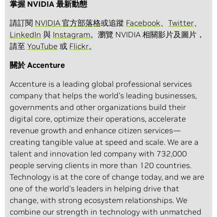
掌握 NVIDIA 最新動態
請訂閱
NVIDIA 官方部落格
或追蹤
Facebook
、
Twitter
、
LinkedIn
與
Instagram
。瀏覽 NVIDIA 相關影片及圖片，
請至
YouTube
或
Flickr
。
關於 Accenture
Accenture is a leading global professional services
company that helps the world’s leading businesses,
governments and other organizations build their
digital core, optimize their operations, accelerate
revenue growth and enhance citizen services—
creating tangible value at speed and scale. We are a
talent and innovation led company with 732,000
people serving clients in more than 120 countries.
Technology is at the core of change today, and we are
one of the world’s leaders in helping drive that
change, with strong ecosystem relationships. We
combine our strength in technology with unmatched