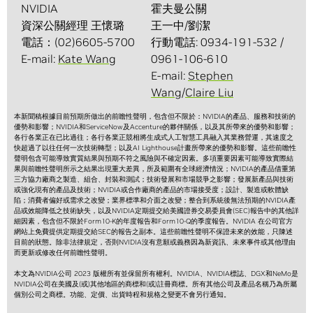
NVIDIA
霍夫曼公關
資深公關經理 王懷璐
王一中/劉潔
電話：(02)6605-5700
行動電話: 0934-191-532 /
E-mail:
Kate Wang
0961-106-610
E-mail:
Stephen
Wang
/
Claire Liu
本新聞稿根據目前預期所做出的前瞻性聲明，包含但不限於：NVIDIA的產品、服務和技術的
優勢和影響；NVIDIA和ServiceNow及Accenture的夥伴關係，以及其所帶來的優勢和影響；
各行各業正在已比過往；各行各業正競相將生成式人工智慧工具融入其業務營運，其速度之
快超過了以往任何一次技術轉型；以及AI Lighthouse計畫所帶來的優勢和影響。這些前瞻性
聲明包含可能導致實質結果與預期不符之風險與不確定因素。多項重要因素可能導致實際結
果與前瞻性聲明所示之結果出現重大差異，所及範圍有全球經濟情況；NVIDIA的產品借重第
三方協力廠商之製造、組合、封裝和測試；技術發展和市場競爭之影響；發展新產品與技術
或強化現有的產品及技術；NVIDIA或合作廠商的產品的市場接受度；設計、製造或軟體缺
陷；消費者偏好或需求之改變；業界標準和介面之改變；整合到系統後無法預期的NVIDIA產
品或效能降低之技術缺失，以及NVIDIA定期提交給美國證券交易委員會(SEC)報告中的其他詳
細因素，包含但不限於Form10-K的年度報告和Form10-Q的季度報告。NVIDIA 在公司官方
網站上免費提供定期提交給SEC的報告之副本。這些前瞻性聲明不保證未來的效能，只陳述
目前的狀態。除非法律規定，否則NVIDIA沒有意願或義務因為新資訊、未來事件或其他理由
而更新或修改任何前瞻性聲明。
本文為NVIDIA公司 2023 版權所有並保留所有權利。NVIDIA、NVIDIA標誌、DGX和NeMo是
NVIDIA公司在美國及(或)其他地區的商標和(或)註冊商標。所有其他公司及產品名稱乃為所屬
個別公司之商標。功能、定價、出貨時程和規格之變更不會另行通知。