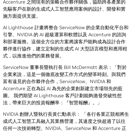
Accenture 之間現有的策略合作夥伴關係，協助跨各產業的
先驅客戶在新的生成式人工智慧應用案例的設計、開發和實
施方面提供支援。
AI Lighthouse 計畫將整合 ServiceNow 的企業自動化平台和
引擎、NVIDIA 的 AI 超級運算和軟體以及 Accenture 的諮詢
和部署服務。這個全方位的方案將讓客戶能夠成為設計合作
夥伴進行協作，建立定制的生成式 AI 大型語言模型和應用程
式，以推進他們的業務發展。
ServiceNow 董事長暨執行長 Bill McDermott 表示：「對於
企業來說，這是一個徹底改變工作方式的變革時刻。與我們
富有遠見的合作夥伴合作，ServiceNow、NVIDIA 和
Accenture 正在為以 AI 為先的企業創新建立市場領先的藍
圖。 我們期望 AI Lighthouse 客戶計劃能夠激發突破性想
法，帶來巨大的投資報酬率：『智慧報酬』。」
NVIDIA 創辦人暨執行長黃仁勳表示： 「各行各業正競相將生
成式人工智慧工具融入其業務營運，其速度之快超過了以往
任何一次技術轉型。NVIDIA、ServiceNow 和 Accenture 正