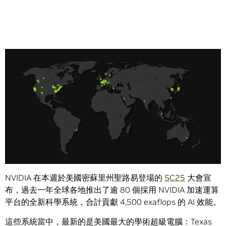
Share
橫跨量子物理學、數位生物學與氣候研究，全球研究人員紛
紛運用一項通用科學工具開拓嶄新的探索：加速運算。
NVIDIA 在本週於美國密蘇里州聖路易登場的
SC25
大會宣
布，過去一年全球各地推出了逾 80 個採用 NVIDIA 加速運算
平台的全新科學系統，合計貢獻 4,500 exaflops 的 AI 效能。
這些系統當中，最新的是美國最大的學術超級電腦：Texas