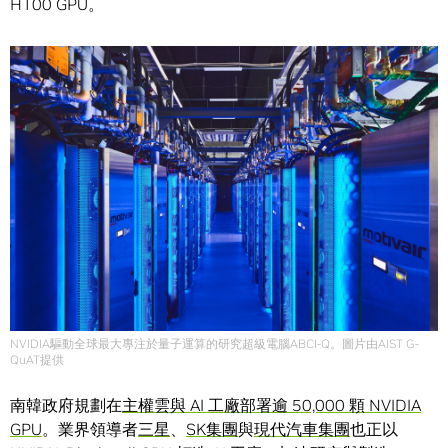
H100 GPU。
NVIDIA驅動全球最大專注於量子運算的研究超級電腦ABCI-Q。圖片由AIST G-
QuAT提供
南韓政府規劃在
主權雲與 AI 工廠部署逾 50,000 顆 NVIDIA
GPU
。業界領導者
三星
、
SK集團
與
現代汽車集團
也正以