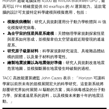
Horizon 超級電腦採用 4,000 顆 NVIDIA Blackwell GPU，最
高可以 FP4 精確度提供 80 exaflops 的 AI 運算能力。這款電
腦的設計可支援特定科學建模與模擬應用，包括：
模擬疾病機制
：研究人員規劃運用分子動力學軟體與 AI 強
化模擬研究病毒。
為全宇宙的恆星與星系建模
：天體物理學家規劃探索恆星
與星系如何形成，並模擬韋伯太空望遠鏡近期發現的遙遠
星系。
研究原子級新材料
：科學家規劃研究湍流、具複雜晶體結
構的固體，以及量子材料的導電性。
繪製地震波圖以為地震做好準備
：研究人員規劃改進地震
危害地圖，並模擬斷層在地震發生時破裂的過程。
TACC 高效能運算總監 John Cazes 表示：「Horizon 可讓科
學家以前所未有的規模展開宏大的科學研究。這套新系統將
顛覆研究界如何展開 AI 驅動的方案，揭示病毒感染的分子動
力學、探索遙遠星系的資料，以及模擬未來數十年的地震活
動。」