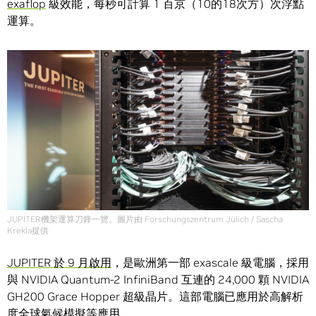
exaflop
級效能，每秒可計算 1 百京（10的18次方）次浮點
運算。
JUPITER機架運算刀鋒一覽。圖片由 Forschungszentrum Jülich / Sascha
Krekla提供
JUPITER 於 9 月啟用
，是歐洲第一部 exascale 級電腦，採用
與 NVIDIA Quantum-2 InfiniBand 互連的 24,000 顆 NVIDIA
GH200 Grace Hopper 超級晶片。這部電腦已應用於高解析
度全球氣候模擬等應用。