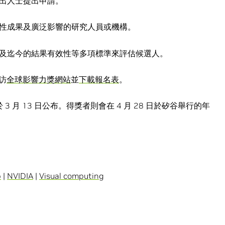
出人士提出申請。
性成果及廣泛影響的研究人員或機構。
及迄今的結果有效性等多項標準來評估候選人。
訪
全球影響力獎網站
並
下載報名表
。
 3 月 13 日公布。得獎者則會在 4 月 28 日於矽谷舉行的年
p
|
NVIDIA
|
Visual computing