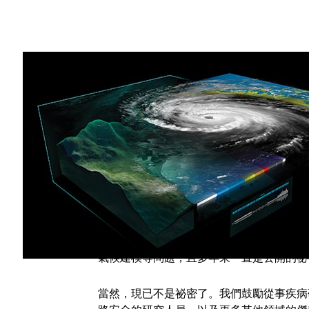
Share
我們不會告訴您如何拯救世界。但我們會建議
NVIDIA 全球影響力獎
現正接受報名。此獎項
題。
這是一項重大任務。因此，我們不會限制獎
當然，GPU 已拯救了無數電玩遊戲的虛
氣候建模等問題，且多年來一直是公開的祕
當然，現已不是祕密了。我們鼓勵從事疾病