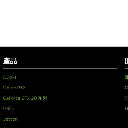
產品
DGX-1
DRIVE PX2
C
GeForce GTX 20 系列
GRID
Jetson