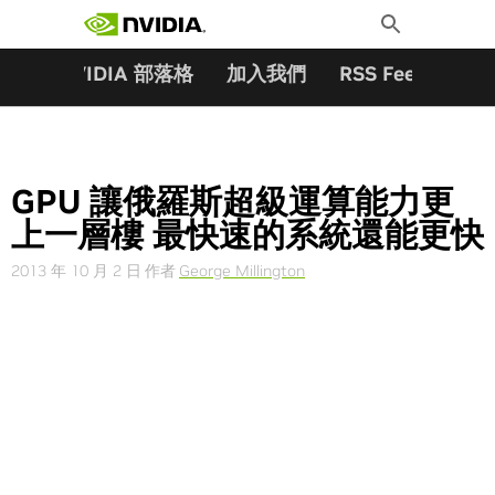
搜尋關鍵字:
Skip
Toggle
to
Search
content
夥伴
NVIDIA 部落格
加入我們
RSS Feeds
訂
GPU 讓俄羅斯超級運算能力更
上一層樓 最快速的系統還能更快
2013 年 10 月 2 日
作者
George Millington