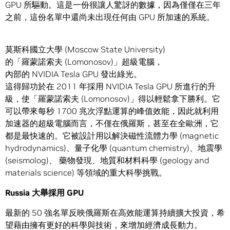
GPU 所驅動。這是一份很讓人驚訝的數據，因為僅僅在三年
之前，這份名單中還尚未出現任何由 GPU 所加速的系統。
莫斯科國立大學 (Moscow State University)
的「羅蒙諾索夫 (Lomonosov)」超級電腦，
內部的 NVIDIA Tesla GPU 發出綠光。
這得歸功於在 2011 年採用 NVIDIA Tesla GPU 所進行的升
級，使「羅蒙諾索夫 (Lomonosov)」得以輕鬆拿下勝利。它
可以帶來每秒 1700 兆次浮點運算的峰值效能，因此就利用
加速器的超級電腦而言，不僅在俄羅斯，甚至在全歐洲，它
都是最快速的。它被設計用以解決磁性流體力學 (magnetic
hydrodynamics)、量子化學 (quantum chemistry)、地震學
(seismolog)、 藥物發現、地質和材料科學 (geology and
materials science) 等領域的重大科學挑戰。
Russia
大舉採用
GPU
最新的 50 強名單反映俄羅斯在高效能運算持續擴大投資，希
望藉由擁有更好的科學與技術，來增加經濟成長動力。