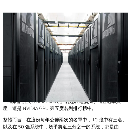
Share
俄羅斯正押寶 NVIDIA 的遊戲技術可加速它的科學研究，現在
也已獲得回報。
在最近公佈的俄羅斯
最高效能系統
前 50 強名單中，NVIDIA
GPU 與莫斯科國立大學 (Moscow State University) 名為
「羅蒙諾索夫 (Lomonosov)」的超級電腦攜手同登冠軍寶
座，這是 NVIDIA GPU 第五度名列排行榜中。
整體而言，在這份每年公佈兩次的名單中，10 強中有三名、
以及在 50 強系統中，幾乎將近三分之一的系統，都是由