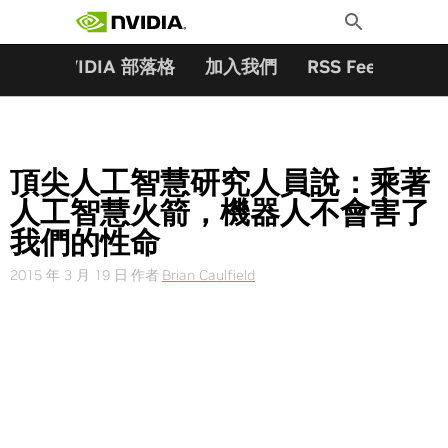
搜尋關鍵字:
Skip
Toggle
to
Search
content
夥伴
NVIDIA 部落格
加入我們
RSS Feeds
訂
頂尖人工智慧研究人員說：乘著
人工智慧火箭，機器人不會害了
我們的性命
2015 年 3 月 19 日
作者
Brian Caulfield