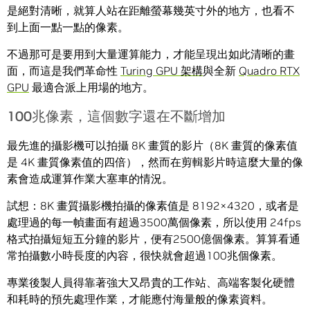
是絕對清晰，就算人站在距離螢幕幾英寸外的地方，也看不
到上面一點一點的像素。
不過那可是要用到大量運算能力，才能呈現出如此清晰的畫
面，而這是我們革命性
Turing GPU 架構
與全新
Quadro RTX
GPU
最適合派上用場的地方。
100兆像素，這個數字還在不斷增加
最先進的攝影機可以拍攝 8K 畫質的影片（8K 畫質的像素值
是 4K 畫質像素值的四倍），然而在剪輯影片時這麼大量的像
素會造成運算作業大塞車的情況。
試想：8K 畫質攝影機拍攝的像素值是 8192×4320，或者是
處理過的每一幀畫面有超過3500萬個像素，所以使用 24fps
格式拍攝短短五分鐘的影片，便有2500億個像素。算算看通
常拍攝數小時長度的內容，很快就會超過100兆個像素。
專業後製人員得靠著強大又昂貴的工作站、高端客製化硬體
和耗時的預先處理作業，才能應付海量般的像素資料。