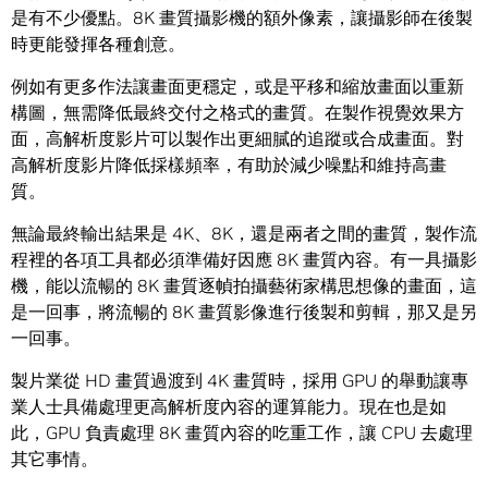
是有不少優點。8K 畫質攝影機的額外像素，讓攝影師在後製
時更能發揮各種創意。
例如有更多作法讓畫面更穩定，或是平移和縮放畫面以重新
構圖，無需降低最終交付之格式的畫質。在製作視覺效果方
面，高解析度影片可以製作出更細膩的追蹤或合成畫面。對
高解析度影片降低採樣頻率，有助於減少噪點和維持高畫
質。
無論最終輸出結果是 4K、8K，還是兩者之間的畫質，製作流
程裡的各項工具都必須準備好因應 8K 畫質內容。有一具攝影
機，能以流暢的 8K 畫質逐幀拍攝藝術家構思想像的畫面，這
是一回事，將流暢的 8K 畫質影像進行後製和剪輯，那又是另
一回事。
製片業從 HD 畫質過渡到 4K 畫質時，採用 GPU 的舉動讓專
業人士具備處理更高解析度內容的運算能力。現在也是如
此，GPU 負責處理 8K 畫質內容的吃重工作，讓 CPU 去處理
其它事情。