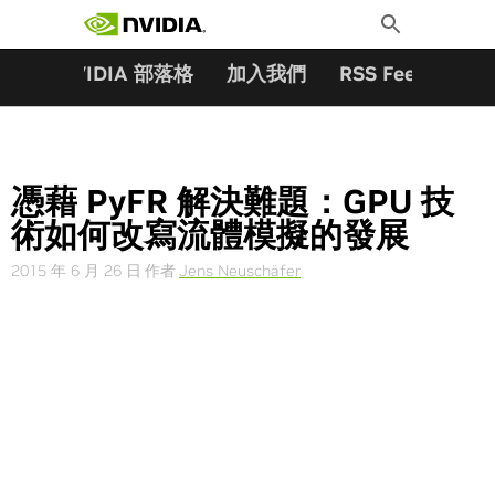
搜尋關鍵字:
Skip
Toggle
to
Search
content
夥伴
NVIDIA 部落格
加入我們
RSS Feeds
訂
憑藉 PyFR 解決難題：GPU 技
術如何改寫流體模擬的發展
2015 年 6 月 26 日
作者
Jens Neuschäfer