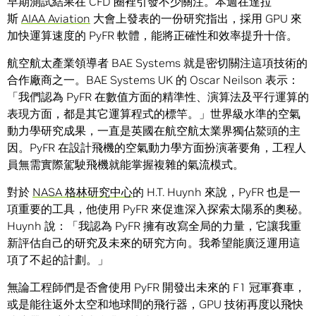
早期測試結果在 CFD 圈裡引發不少關注。本週在達拉
斯
AIAA Aviation
大會上發表的一份研究指出，採用 GPU 來
加快運算速度的 PyFR 軟體，能將正確性和效率提升十倍。
航空航太產業領導者 BAE Systems 就是密切關注這項技術的
合作廠商之一。BAE Systems UK 的 Oscar Neilson 表示：
「我們認為 PyFR 在數值方面的精準性、演算法及平行運算的
表現方面，都是其它運算程式的標竿。」世界級水準的空氣
動力學研究成果，一直是英國在航空航太業界獨佔鰲頭的主
因。PyFR 在設計飛機的空氣動力學方面扮演著要角，工程人
員無需實際駕駛飛機就能掌握複雜的氣流模式。
對於
NASA 格林研究中心
的 H.T. Huynh 來說，PyFR 也是一
項重要的工具，他使用 PyFR 來促進深入探索太陽系的奧秘。
Huynh 說：「我認為 PyFR 擁有改寫全局的力量，它讓我重
新評估自己的研究及未來的研究方向。我希望能廣泛運用這
項了不起的計劃。」
無論工程師們是否會使用 PyFR 開發出未來的 F1 冠軍賽車，
或是能往返外太空和地球間的飛行器，GPU 技術再度以飛快