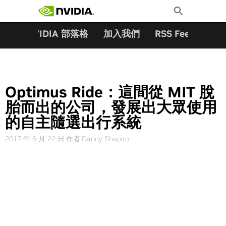
搜尋關鍵字:
Skip
Toggle
to
Search
content
夥伴
NVIDIA 部落格
加入我們
RSS Feeds
訂
Optimus Ride：這間從 MIT 脫
胎而出的公司，發展出大眾使用
的自主隨選出行系統
2017 年 6 月 22 日
作者
Danny Shapiro