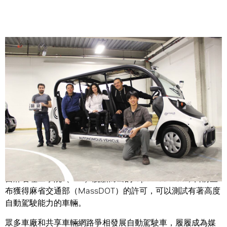
Share
波士頓有許多廣為人知的特色：職棒紅襪隊、新鮮美味的龍
蝦、聚集多所大學名校，而「自動駕駛車輛」恐怕是這份名
單上最新的一員生力軍。
自麻省理工學院（MIT）脫胎而出的 Optimus Ride，日前宣
布獲得麻省交通部（MassDOT）的許可，可以測試有著高度
自動駕駛能力的車輛。
眾多車廠和共享車輛網路爭相發展自動駕駛車，履履成為媒