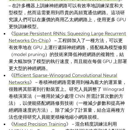
– 在許多機器上訓練神經網路可以有效率地訓練深度和大
型模型，然而這需要用到昂貴的高頻寬通信網路。這項研
究讓人們可以在廉價的商用乙太網網路上，使用更多 GPU
更快訓練模型。
《
Sparse Persistent RNNs: Squeezing Large Recurrent
Networks On-Chip
》 – 工程師加入了一種方法，可以更
有效率地在 GPU 上運行遞歸神經網路，搭配稱為模型修剪
（model pruning）的技術來降低神經網路的複雜性，結
果大幅加快了模型的執行速度，而且能在每個 GPU 上部署
更大型的神經網路。
《
Efficient Sparse-Winograd Convolutional Neural
Networks
》 – 卷積神經網路需要用到極為龐大的運算量，
很難將其部署到行動裝置上。研究人員調整了 Winograd
卷積演算法（一種用於減少處理 CNN 所需計算次數的方
法），以便能搭配網路修剪技術（一種減少參數和提高神
經網路速度的方法）。除了減少了計算量，結合這兩種方
法也使得研究人員能更積極地縮小網路規模。
《
Mixed Precision Training
》 – 混合精度訓練法利用