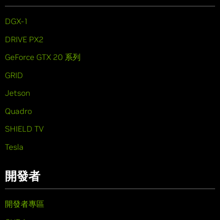
DGX-1
DRIVE PX2
GeForce GTX 20 系列
GRID
Jetson
Quadro
SHIELD TV
Tesla
開發者
開發者專區