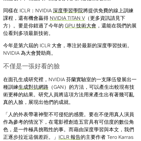
同樣在 ICLR：NVIDIA
深度學習學院
將提供免費的線上訓練
課程，還有機會贏得
NVIDIA TITAN V
（更多資訊請見下
方）。要是你錯過了今年的
GPU 技術大會
，還能在我們的展
位看到多項最新技術。
今年是第六屆的 ICLR 大會，專注於最新的深度學習技術。
NVIDIA 為大會贊助商。
不僅是一張好看的臉
在面孔生成研究裡，NVIDIA 芬蘭實驗室的一支隊伍發展出一
種訓練
生成對抗網路
（GAN）的方法，可以產生出較現有技
術更棒的結果。研究人員將這項方法用來產生出有著幾可亂
真的人臉，展現出他們的成就。
「人的外表帶著神聖不可侵犯的感覺。要在不使用真人演員
作為參考的情況下，在電影裡創造五官具有可信度的數位角
色，是一件極具挑戰性的事。而藉由深度學習與本文，我們
正逐步拉近這個差距。」
ICLR 報告
的主要作者 Tero Karras