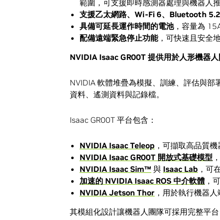
範圍，可支援即時感測器處理與機器人
支援乙太網路、
Wi-Fi 6
、
Bluetooth 5.
具備可延長運作時間的電池
，容量為 15
配備遠端緊急停止功能
，可快速且安全
NVIDIA Isaac GR00T
提供用於人形機器人
NVIDIA 軟體堆疊為模擬、訓練、評估
資料、遙測資料與記錄檔。
Isaac GR00T 平台包含：
NVIDIA Isaac Teleop
，可擷取高品質機
NVIDIA Isaac GR00T
開放式基礎模型
NVIDIA Isaac Sim™
與
Isaac Lab
，可
加速的
NVIDIA Isaac ROS
中介軟體
，
NVIDIA Jetson Thor
，用於執行機器人
其模組化設計讓機器人團隊可採用完整平台