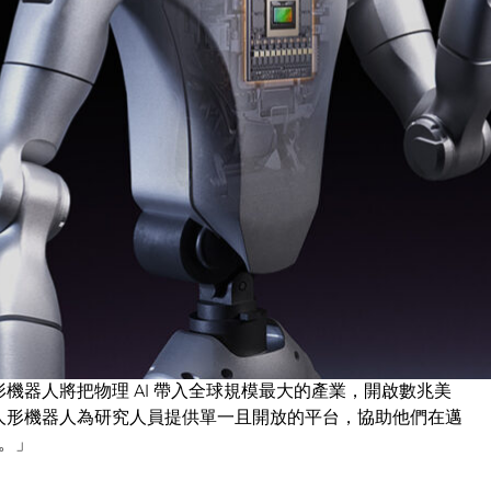
無需仰賴專有平台即可使用，協助前沿人形機器人研究的普
研究人員仍面臨涵蓋硬體整合、資料收集、模擬、訓練、評
nitree H2 Plus 人形機器人與 Sharpa Wave 具觸覺的五指手
n Thor 的機載運算能力、與 Isaac GR00T 軟體與工作流程組
研究團隊從機器人啟動到技能開發與真實世界驗證，加速整
開放軟體堆疊為核心，為研究團隊提供更統一且安全的基礎，以推動
人形機器人將把物理 AI 帶入全球規模最大的產業，開啟數兆美
0T 參考人形機器人為研究人員提供單一且開放的平台，協助他們在邁
。」