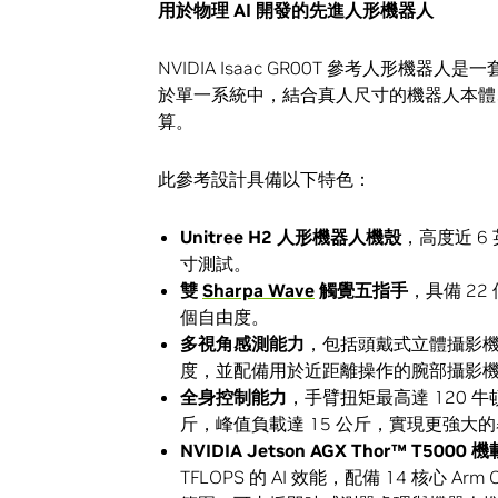
用於物理
AI
開發的先進人形機器人
NVIDIA Isaac GR00T 參考人形
於單一系統中，結合真人尺寸的機器人本體
算。
此參考設計具備以下特色：
Unitree H2
人形機器人
機殼
，高度近 6
寸測試。
雙
Sharpa Wave
觸覺五指手
，具備 2
個自由度。
多視角感測能力
，包括頭戴式立體攝影機，
度，並配備用於近距離操作的腕部攝影
全身控制能力
，手臂扭矩最高達 120 牛
斤，峰值負載達 15 公斤，實現更強大
NVIDIA Jetson AGX Thor™ T5000
機
TFLOPS 的 AI 效能，配備 14 核心 A