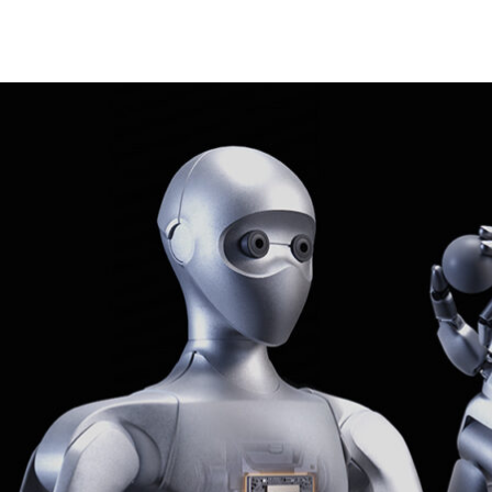
c GR00T 平台打造的開放式人形機器人參考設計，結合 Unitree
rpa 五指手、支援進階推理與控制的 NVIDIA Jetson Thor
T 開放軟體與模型。
擷取與生成、機器人模型評估和部署，可協助研究人員與開發人員加
丹佛大學機器人研究中心，以及加州大學聖地牙哥分校先進機器
將採用此參考設計推進尖端人形機器人研究。
宣布推出 NVIDIA Isaac™ GR00T 參考人形機器人，這是首款
saac GR00T 開放式開發平台
打造的開放式人形機器人參考設