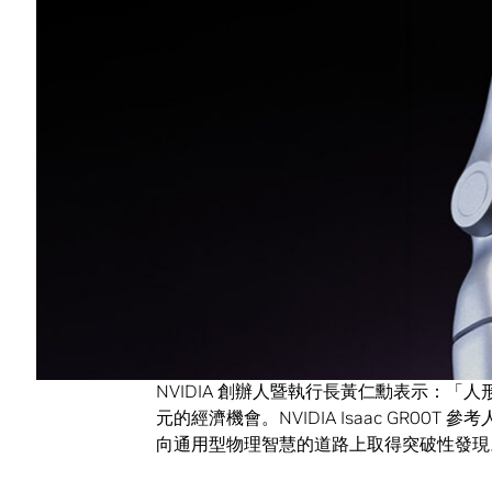
此參考設計提供先進硬體與開放軟體堆疊，
及化。
隨著對
通用型人形機器人
的需求加速成長，
估與部署等環節的碎片化流程。
NVIDIA Isaac GR00T 參考人形機器人將 U
組成 之「身體」，以及搭載 NVIDIA Jetso
成的「大腦」，整合為單一參考設計，協助
體進程。
此參考設計以 NVIDIA 的運算能力與
人形機器人技術發展。
NVIDIA 創辦人暨執行長黃仁勳表示：「
元的經濟機會。NVIDIA Isaac GR0
向通用型物理智慧的道路上取得突破性發現