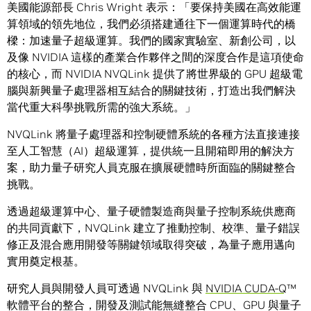
美國能源部長 Chris Wright 表示：「要保持美國在高效能運
算領域的領先地位，我們必須搭建通往下一個運算時代的橋
樑：加速量子超級運算。我們的國家實驗室、新創公司，以
及像 NVIDIA 這樣的產業合作夥伴之間的深度合作是這項使命
的核心，而 NVIDIA NVQLink 提供了將世界級的 GPU 超級電
腦與新興量子處理器相互結合的關鍵技術，打造出我們解決
當代重大科學挑戰所需的強大系統。」
NVQLink 將量子處理器和控制硬體系統的各種方法直接連接
至人工智慧（AI）超級運算，提供統一且開箱即用的解決方
案，助力量子研究人員克服在擴展硬體時所面臨的關鍵整合
挑戰。
透過超級運算中心、量子硬體製造商與量子控制系統供應商
的共同貢獻下，NVQLink 建立了推動控制、校準、量子錯誤
修正及混合應用開發等關鍵領域取得突破，為量子應用邁向
實用奠定根基。
研究人員與開發人員可透過 NVQLink 與
NVIDIA CUDA-Q
™
軟體平台的整合，開發及測試能無縫整合 CPU、GPU 與量子