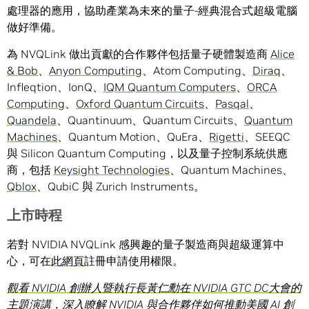
處理器的應用，協助產業為未來的量子-經典混合式超級電腦
做好準備。
為 NVQLink 做出貢獻的合作夥伴包括量子硬體製造商
Alice
& Bob
、
Anyon Computing
、Atom Computing、
Diraq
、
Infleqtion、IonQ、
IQM Quantum Computers
、
ORCA
Computing
、
Oxford Quantum Circuits
、
Pasqal
、
Quandela
、Quantinuum、Quantum Circuits、
Quantum
Machines
、Quantum Motion、QuEra、
Rigetti
、SEEQC
與 Silicon Quantum Computing，以及量子控制系統供應
商，包括
Keysight Technologies
、Quantum Machines、
Qblox
、QubiC 與 Zurich Instruments。
上市時程
若對 NVIDIA NVQLink 感興趣的量子製造商與超級運算中
心，可在
此網頁
註冊申請使用權限。
觀看 NVIDIA 創辦人暨執行長黃仁勳在 NVIDIA GTC DC大會的
主題演講
，深入瞭解 NVIDIA 與合作夥伴如何推動美國 AI 創