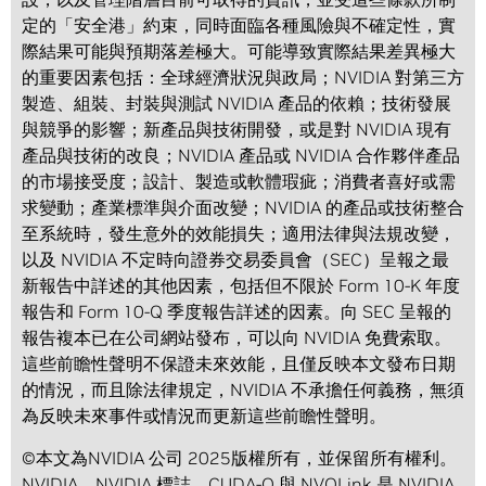
定的「安全港」約束，同時面臨各種風險與不確定性，實
際結果可能與預期落差極大。可能導致實際結果差異極大
的重要因素包括：全球經濟狀況與政局；NVIDIA 對第三方
製造、組裝、封裝與測試 NVIDIA 產品的依賴；技術發展
與競爭的影響；新產品與技術開發，或是對 NVIDIA 現有
產品與技術的改良；NVIDIA 產品或 NVIDIA 合作夥伴產品
的市場接受度；設計、製造或軟體瑕疵；消費者喜好或需
求變動；產業標準與介面改變；NVIDIA 的產品或技術整合
至系統時，發生意外的效能損失；適用法律與法規改變，
以及 NVIDIA 不定時向證券交易委員會（SEC）呈報之最
新報告中詳述的其他因素，包括但不限於 Form 10-K 年度
報告和 Form 10-Q 季度報告詳述的因素。向 SEC 呈報的
報告複本已在公司網站發布，可以向 NVIDIA 免費索取。
這些前瞻性聲明不保證未來效能，且僅反映本文發布日期
的情況，而且除法律規定，NVIDIA 不承擔任何義務，無須
為反映未來事件或情況而更新這些前瞻性聲明。
©本文為NVIDIA 公司 2025版權所有，並保留所有權利。
NVIDIA、NVIDIA 標誌、CUDA-Q 與 NVQLink 是 NVIDIA