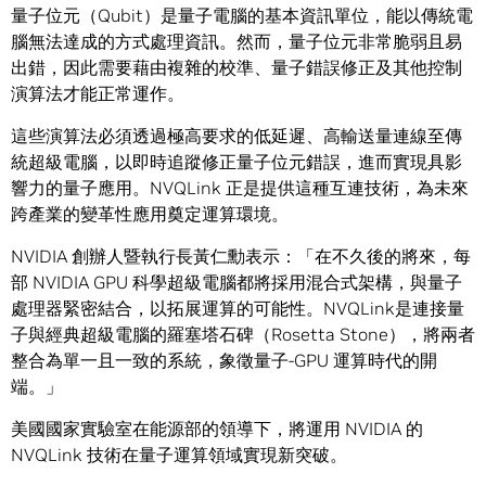
量子位元（Qubit）是量子電腦的基本資訊單位，能以傳統電
腦無法達成的方式處理資訊。然而，量子位元非常脆弱且易
出錯，因此需要藉由複雜的校準、量子錯誤修正及其他控制
演算法才能正常運作。
這些演算法必須透過極高要求的低延遲、高輸送量連線至傳
統超級電腦，以即時追蹤修正量子位元錯誤，進而實現具影
響力的量子應用。NVQLink 正是提供這種互連技術，為未來
跨產業的變革性應用奠定運算環境。
NVIDIA 創辦人暨執行長黃仁勳表示：「在不久後的將來，每
部 NVIDIA GPU 科學超級電腦都將採用混合式架構，與量子
處理器緊密結合，以拓展運算的可能性。NVQLink是連接量
子與經典超級電腦的羅塞塔石碑（Rosetta Stone），將兩者
整合為單一且一致的系統，象徵量子-GPU 運算時代的開
端。」
美國國家實驗室在能源部的領導下，將運用 NVIDIA 的
NVQLink 技術在量子運算領域實現新突破。