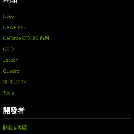
DGX-1
DRIVE PX2
GeForce GTX 20 系列
GRID
Jetson
Quadro
SHIELD TV
Tesla
開發者
開發者專區