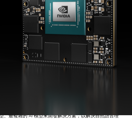
環境的系統，使客戶有能力因應各種產業面臨的挑戰，無論
護、智慧城市和最後一哩運送等。
大的
AI 產品
中多個平行的資料串流內容時有所限制。他們面臨嚴苛的延
問題，需要能夠輕鬆管理無線軟體更新作業。
用運算資源來處理各種不斷成長的資料量。而 NVIDIA
 兆次，搭配 NVIDIA Ampere 架構 GPU、
下一代深度學
頻寬，來支援多個平行的 AI 應用流程。
利用最大型、最複雜的 AI 模型來開發解決方案，以解決自然語言理