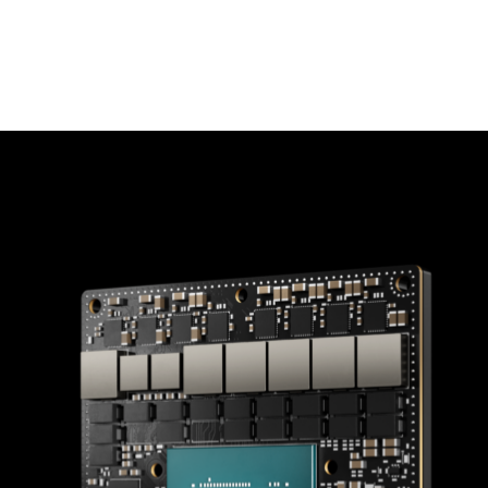
 (AI) 及機器人應用和產品推向市場，或支援現有的應用和
VIDIA Jetson AGX Orin 32GB 生產模組
，能協助開發人員及
技術供應商將提供採用新模組的商用產品，其效能較上一代產品
種產品，便能打造及部署採用 Orin 模組且功能完整的系統，當
用於邊緣AI、機器人、人工智慧物聯網 (AIoT) 與嵌入式