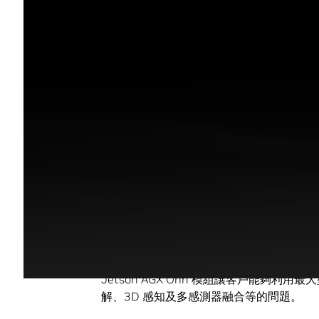
擁有不同的周邊裝置選擇且能立即投入生產
是製造、零售、建築、農業、物流、醫療照
協助在更短時間內打造出功能更強
過去開發人員和工程師在處理複雜應用環境
遲要求、能源效率限制和高頻寬無線連接的
他們被迫在設計中使用多個晶片，才能妥善利
Jetson AGX Orin 能克服這種種困難。
Jetson AGX Orin
開發套件每秒運算速度達 275
習及視覺加速器
、高速 I/O 及高速記憶體
Jetson AGX Orin 模組讓客戶能夠
解、3D 感知及多感測器融合等的問題。