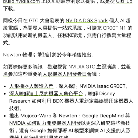
build.nvidia.com
上以互動展示的形式提供，或是從
GitHub
下載。
同樣今日在 GTC 大會發表的
NVIDIA DGX Spark
個人 AI 超
級電腦，為開發人員提供一站式系統，可擴充 GR00T N1 的
功能以用於新的機器人、任務和環境，無需自行撰寫大量程
式。
Newton 物理引擎預計將於今年稍後推出。
如要瞭解更多資訊，歡迎觀賞
NVIDIA GTC 主題演講
，並
報
名
參加這些重要的
人形機器人開發者日
會議：
人形機器人製造入門
，深入探討 NVIDIA Isaac GR00T。
深入瞭解迪士尼的機器人角色平台
，瞭解 Disney
Research 如何利用 BDX 機器人重新定義娛樂用途機器人
技術。
推出 Mujoco-Warp 和 Newton：Google DeepMind 與
NVIDIA 如何助力開發機器人開發
以更深入研究這些新技
術，還有 Google 如何部署 AI 模型來訓練 AI 支援的人形
機器人執行現實世界的任務。