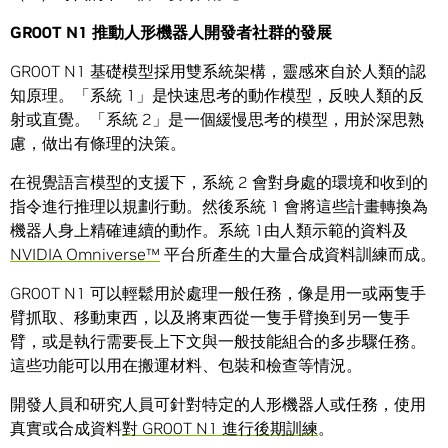
GR00T N1 推動人形機器人開發者社群的發展
GR00T N1 基礎模型採用雙系統架構，靈感來自於人類的認
知原理。「系統 1」是快速思考的動作模型，反映人類的反
射或直覺。「系統 2」是一個緩慢思考的模型，用於深思熟
慮，做出有條理的決策。
在視覺語言模型的支援下，系統 2 會對身處的環境和收到的
指令進行推理以規劃行動。然後系統 1 會將這些計畫轉換為
機器人身上精確連續的動作。系統 1由人類示範的資料及
NVIDIA Omniverse™
平台所產生的大量合成資料訓練而成。
GR00T N1 可以輕鬆用於處理一般任務，像是用一或兩隻手
臂抓取、移動東西，以及將東西從一隻手臂換到另一隻手
臂，或是執行需要長上下文與一般技能組合的多步驟任務。
這些功能可以用在搬運材料、包裝和檢查等情況。
開發人員和研究人員可針對特定的人形機器人或任務，使用
真實或合成資料
對 GR00T N1 進行後期訓練
。