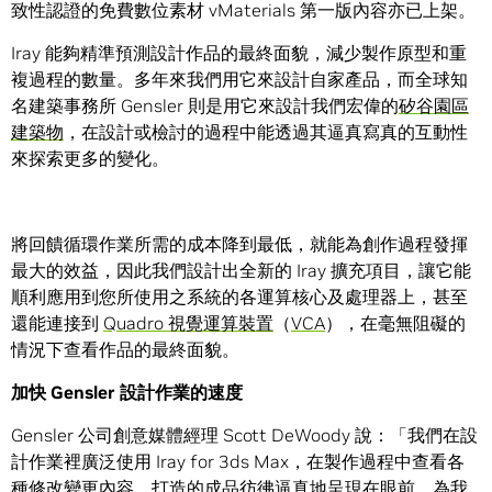
致性認證的免費數位素材 vMaterials 第一版內容亦已上架。
Iray 能夠精準預測設計作品的最終面貌，減少製作原型和重
複過程的數量。多年來我們用它來設計自家產品，而全球知
名建築事務所 Gensler 則是用它來設計我們宏偉的
矽谷園區
建築物
，在設計或檢討的過程中能透過其逼真寫真的互動性
來探索更多的變化。
將回饋循環作業所需的成本降到最低，就能為創作過程發揮
最大的效益，因此我們設計出全新的 Iray 擴充項目，讓它能
順利應用到您所使用之系統的各運算核心及處理器上，甚至
還能連接到
Quadro 視覺運算裝置
（
VCA
），在毫無阻礙的
情況下查看作品的最終面貌。
加快
Gensler
設計作業的速度
Gensler 公司創意媒體經理 Scott DeWoody 說：「我們在設
計作業裡廣泛使用 Iray for 3ds Max，在製作過程中查看各
種修改變更內容，打造的成品彷彿逼真地呈現在眼前，為我