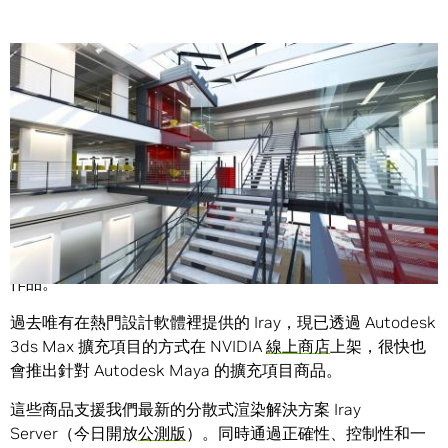
Share
我們首度將 NVIDIA Iray 技術直接提供給設計師、藝術家及建
築師，讓他們使用這項物理基礎渲染技術創造出栩栩如生的
作品。
過去唯有在熱門設計軟體裡提供的 Iray，現已透過 Autodesk
3ds Max 擴充項目的方式在 NVIDIA
線上商店
上架，很快也
會推出針對 Autodesk Maya 的擴充項目商品。
這些商品支援我們最新的分散式渲染解決方案 Iray
Server（今日開放
公測版
）。同時通過正確性、控制性和一