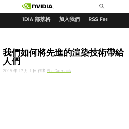
搜尋關鍵字:
Skip
Toggle
to
Search
content
夥伴
NVIDIA 部落格
加入我們
RSS Feeds
訂
我們如何將先進的渲染技術帶給
人們
2015 年 12 月 1 日
作者
Phil Carmack