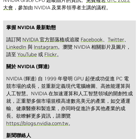
NVIDIA Grace CPU 超級晶片的資訊。
免費報名 GTC 2022
大會
，參加由 NVIDIA 及業界領導者主講的議程。
掌握 NVIDIA 最新動態
請訂閱
NVIDIA 官方部落格
或追蹤
Facebook
、
Twitter
、
LinkedIn
與
Instagram
。瀏覽 NVIDIA 相關影片及圖片，
請至
YouTube
或
Flickr
。
關於 NVIDIA (輝達)
NVIDIA (輝達) 自 1999 年發明 GPU 起便成功促進 PC 電
競市場的成長，並重新定義現代電腦繪圖、高效能運算與
人工智慧。NVIDIA 在加速運算和人工智慧領域的開創性成
就，正重塑多個市場規模高達數兆美元的產業，如交通運
輸、健康醫療和製造業，亦同時促進許多其他產業的成
長。欲瞭解更多資訊，請瀏覽
https://blogs.nvidia.com.tw
。
新聞聯絡人