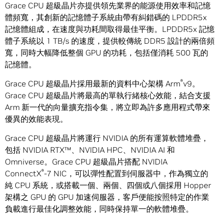
Grace CPU 超級晶片亦提供領先業界的能源使用效率和記憶
體頻寬，其創新的記憶體子系統由帶有糾錯碼的 LPDDR5x
記憶體組成，在速度與功耗間取得最佳平衡。LPDDR5x 記憶
體子系統以 1 TB/s 的速度，提供較傳統 DDR5 設計的兩倍頻
寬，同時大幅降低整個 GPU 的功耗，包括僅消耗 500 瓦的
記憶體。
®
Grace CPU 超級晶片採用最新的資料中心架構 Arm
v9。
Grace CPU 超級晶片將最高的單執行緒核心效能，結合支援
Arm 新一代的向量擴充指令集，將立即為許多應用程式帶來
優異的效能表現。
Grace CPU 超級晶片將運行 NVIDIA 的所有運算軟體堆疊，
包括 NVIDIA RTX™、NVIDIA HPC、NVIDIA AI 和
Omniverse。Grace CPU 超級晶片搭配 NVIDIA
®
ConnectX
-7 NIC，可以彈性配置到伺服器中，作為獨立的
純 CPU 系統，或搭載一個、兩個、四個或八個採用 Hopper
架構之 GPU 的 GPU 加速伺服器，客戶便能按照特定的作業
負載進行最佳化調整效能，同時保持單一的軟體堆疊。