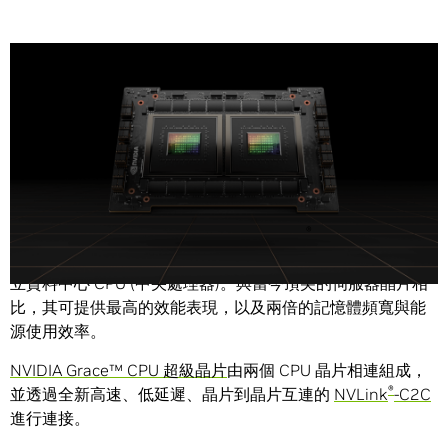
Share
®
NVIDIA (輝達) 今天宣布推出首款採用 Arm
Neoverse™ 架
構，並專為人工智慧 (AI) 基礎架構與高效能運算所設計的獨
立資料中心 CPU (中央處理器)。與當今頂尖的伺服器晶片相
比，其可提供最高的效能表現，以及兩倍的記憶體頻寬與能
源使用效率。
NVIDIA Grace™ CPU 超級晶片
由兩個 CPU 晶片相連組成，
®
並透過全新高速、低延遲、晶片到晶片互連的
NVLink
-C2C
進行連接。