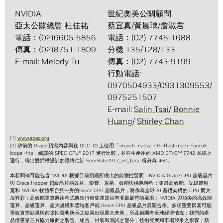
NVIDIA
世紀奧美公關顧問
亞太公關總監 杜佳祐
蔡宜真/黃晨瑀/詹淑君
電話：(02)6605-5856
電話：(02) 7745-1688
傳真：(02)8751-1809
分機 135/128/133
E-mail:
Melody Tu
傳真：(02) 7743-9199
行動電話:
0970504933/0931309553/
0975251507
E-mail:
Salin Tsai
/
Bonnie
Huang
/
Shirley Chan
(1)
www.spec.org
(2) 矽前的 Grace 預測內容與在 GCC 10 上使用「-march=native -O3 -ffast-math -funroll-
loops -flto」編譯的 SPEC CPU® 2017 進行比較，並在生產用的 AMD EPYC™ 7742 系統上
運行，得出雙插槽設計的最終估計 SpecRate2017_int_base 得分為 460。
本新聞稿可能包含 NVIDIA 根據目前預期所做出的前瞻性聲明：NVIDIA Grace CPU 超級晶片
與 Grace Hopper 超級晶片的效益、影響、規格、效能與供應時程；集最高效能、記憶體頻
寬和 NVIDIA 軟體平台於一身的Grace CPU 超級晶片，將作為全球 AI 基礎架構的 CPU 而大
放異彩；高效能運算應用程式將進行密集運算且有著最嚴苛的要求；NVIDIA 與頂尖的高效能
運算、超級運算、超大規模和雲端客戶就 Grace CPU 超級晶片展開合作。多項重要因素可能
導致實際結果與前瞻性聲明所示之結果出現重大差異，所及範圍有全球經濟情況；我們的產
品借重第三方協力廠商之製造、組合、封裝和測試之部分；技術發展和市場競爭之影響；新