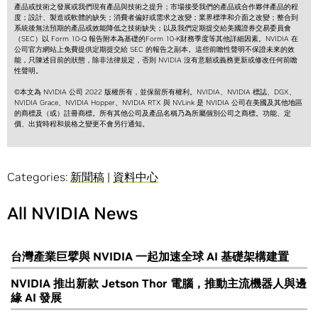
產品或技術之發展或我們現有產品與技術之提升；市場接受我們的產品或合作夥伴產品的程
度；設計、製造或軟體的缺失；消費者偏好或需求之改變；業界標準和介面之改變；整合到
系統後無法預期的產品或效能降低之技術缺失；以及我們定期提交給美國證券交易委員會
（SEC）以 Form 10-Q 報告附本為基礎的Form 10-K財務季度等其他詳細因素。NVIDIA 在
公司官方網站上免費提供定期提交給 SEC 的報告之副本。這些前瞻性聲明不保證未來的效
能，只陳述目前的狀態，除非法律規定，否則 NVIDIA 沒有意願或義務更新或修改任何前瞻
性聲明。
©本文為 NVIDIA 公司 2022 版權所有，並保留所有權利。NVIDIA、NVIDIA 標誌、DGX、
NVIDIA Grace、NVIDIA Hopper、NVIDIA RTX 與 NVLink 是 NVIDIA 公司在美國及其他地區
的商標及（或）註冊商標。所有其他公司及產品名稱乃為所屬個別公司之商標。功能、定
價、出貨時程和規格之變更不會另行通知。
Categories:
新聞稿
|
資料中心
All NVIDIA News
台灣產業巨擘與 NVIDIA 一起加速全球 AI 基礎架構建置
NVIDIA 推出新款 Jetson Thor 電腦，推動主流機器人與邊
緣 AI 發展