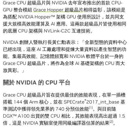
Grace CPU 超級晶片與 NVIDIA 去年宣布推出的首款 CPU-
GPU 整合模組
Grace Hopper 超級晶片
相得益彰，該模組是
為搭配 NVIDIA Hopper™ 架構 GPU 使用所設計，並共同支
援大規模高效能運算及 AI 應用。這兩款超級晶片皆使用相同
的底層 CPU 架構與 NVLink-C2C 互連技術。
NVIDIA 創辦人暨執行長黃仁勳表示：「全新型態的資料中心
已經出現，這座 AI 工廠處理和提煉大量資料以產生智慧的功
能。集最高效能、記憶體頻寬和 NVIDIA 軟體平台於一身的
Grace CPU 超級晶片，將作為全球 AI 基礎架構的 CPU 而大
放異彩。」
關於
NVIDIA
的
CPU
平台
Grace CPU 超級晶片旨在提供最佳的效能表現，在單一插槽
®
搭載 144 個 Arm 核心，並在 SPECrate
2017_int_base 基
(1)
準測試中獲得領先業界的 740 分預估效能
。與目前隨
DGX™ A100 出貨的雙 CPU 相比，其效能表現高出超過 1.5
(2)
倍，這是 NVIDIA 實驗室使用同級編譯器估算的結果
。