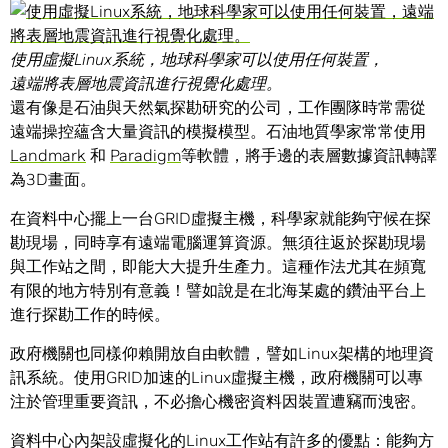
使用虛擬Linux系統，地球科學家可以使用任何裝置，
遠端將表層地震資訊進行視覺化處理。
還有像是石油與天然氣探勘研究的公司，工作團隊時常需從
遠端操控蘊含大量資訊的模擬模型。石油地質學家常常使用
Landmark
和
Paradigm
等軟體，將手邊的表層數據資訊轉譯
為3D畫面。
在資料中心擺上一台GRID虛擬主機，科學家就能夠守候在探
勘現場，同時享有遠端電腦運算資源。無須往返於探勘現場
與工作站之間，即能大大提升生產力。這種作法尤其在頻寬
有限的地方特別有意義！譬如說是在北海某處的鑽油平台上
進行探勘工作的時候。
政府機關也同樣仰賴開放自由軟體，譬如Linux架構的地理資
訊系統。使用GRID加速的Linux虛擬主機，政府機關可以專
注於管理重要資訊，不必擔心機密資料因裝置遭竊而洩密。
資料中心內架設虛擬化的Linux工作站有許多的優點：能夠方