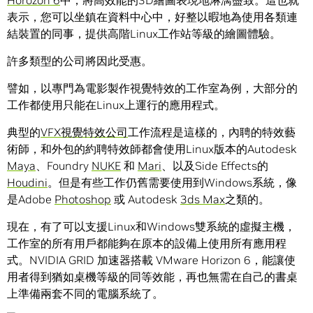
Horozon 6
中，將高效能的3D繪圖表現地淋漓盡致。這也就
表示，您可以坐鎮在資料中心中，好整以暇地為使用各類連
結裝置的同事，提供高階Linux工作站等級的繪圖體驗。
許多類型的公司將因此受惠。
譬如，以專門為電影製作視覺特效的工作室為例，大部分的
工作都使用只能在Linux上運行的應用程式。
典型的
VFX視覺特效公司
工作流程是這樣的，內聘的特效藝
術師，和外包的約聘特效師都會使用Linux版本的Autodesk
Maya
、Foundry
NUKE
和
Mari
、以及Side Effects的
Houdini
。但是有些工作仍舊需要使用到Windows系統，像
是Adobe
Photoshop
或 Autodesk
3ds Max
之類的。
現在，有了可以支援Linux和Windows雙系統的虛擬主機，
工作室的所有用戶都能夠在原本的設備上使用所有應用程
式。NVIDIA GRID 加速器搭載 VMware Horizon 6，能讓使
用者得到猶如桌機等級的同等效能，再也無需在自己的書桌
上準備兩套不同的電腦系統了。