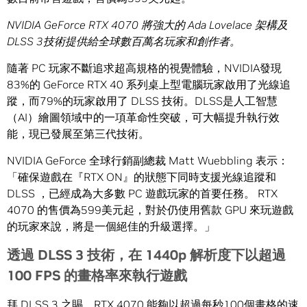
NVIDIA GeForce RTX 4070
將強大的
Ada Lovelace
架構及
DLSS 3
技術提供給全球數百萬名玩家和創作者。
隨著 PC 玩家不斷追求超高規格的視覺體驗，NVIDIA發現
83%的 GeForce RTX 40 系列桌上型電腦玩家啟用了光線追
蹤，而79%的玩家啟用了 DLSS 技術。DLSS是人工智慧
（AI）繪圖領域中的一項革命性突破，可大幅提升執行效
能，現已發展至第三代技術。
NVIDIA GeForce 全球行銷副總裁 Matt Wuebbling 表示：
「確保遊戲在『RTX ON』的狀態下同時支援光線追蹤和
DLSS ，已經成為大多數 PC 遊戲玩家的首要任務。 RTX
4070 的售價為599美元起，對於仍使用舊款 GPU 來玩遊戲
的玩家來說，將是一個絕佳的升級選擇。」
透過
DLSS 3
技術，在
1440p
解析度下以超過
100 FPS
的畫格率來執行遊戲
拜 DLSS 3 之賜，RTX 4070 能夠以超過每秒100個畫格的速