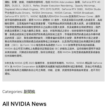
優點、影響、效能、功能和供貨時程，包括 NVIDIA Ada Lovelace 架構、GeForce RTX 40
系列、DLSS 3、 DLSS 3、Reflex, Shader Execution Reordering、Opacity Micromap、
Displaced Micro-Mesh Engines、RTX 2070 SUPER、GeForce RTX 3080、NVIDIA Studio
平台包含Studio Drivers、NVIDIA Omniverse、NVIDIA Canvas、NVIDIA Broadcast、
GeForce RTX 3070 Ti、NVENC 包含第八代NVIDIA Encoder及第四代Tensor Cores；創作
者市場持續快速成長；運用 NVIDIA 硬體的 3D 創作，尤其是其顯示出的驚人的成長等，為前
瞻性聲明，且受風險和不確定因素影響，可能導致結果與預期產生重大差異。多項重要因素
可能導致實際結果與前瞻性聲明所示之結果出現重大差異，所及範圍有全球經濟情況；我們
的產品借重第三方協力廠商之製造、組合、封裝和測試之部分；技術發展和市場競爭之影
響；新產品或技術之發展或我們現有產品與技術之提升；市場接受我們的產品或合作夥伴產
品的程度；設計、製造或軟體的缺失；消費者偏好或需求之改變；業界標準和介面之改變；
整合到系統後無法預期的產品或效能降低之技術缺失；以及我們定期提交給美國證券交易委
員會 （SEC） 以 Form 10-Q 報告附本為基礎的 Form 10-K 財務季度等其他詳細因素。
NVIDIA 在公司官方網站上免費提供定期提交給 SEC 的報告之副本。這些前瞻性聲明不保證
未來的效能，只陳述目前的狀態，除非法律規定，否則 NVIDIA 沒有意願或義務更新或修改
任何前瞻性聲明。
©本文為 NVIDIA 公司 2023 版權所有，並保留所有權利。NVIDIA、NVIDIA 標誌與 GeForce
RTX 為 NVIDIA Corporation 在美國和其他國家/地區的商標和/或註冊商標。其他公司和產品
名稱可能為與之相關的各自公司之商標。功能、定價、供貨情形和規格如有更改，恕不另行
通知。
Categories:
新聞稿
All NVIDIA News