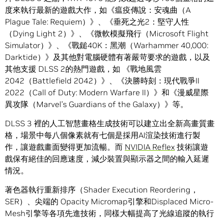
度來執行最新的遊戲大作，如《瘟疫傳說：安魂曲（A
Plague Tale: Requiem）》、《垂死之光2：堅守人性
（Dying Light 2）》、《微軟模擬飛行（Microsoft Flight
Simulator）》、《戰鎚40K：黑潮（Warhammer 40,000:
Darktide）》及其他對電腦硬體有著嚴苛要求的遊戲，以及
其他支援 DLSS 2的熱門遊戲，如 《戰地風雲
2042（Battlefield 2042）》、《決勝時刻：現代戰爭II
2022（Call of Duty: Modern Warfare II）》和《漫威星際
異攻隊（Marvel’s Guardians of the Galaxy）》等。
DLSS 3 裡的人工智慧畫格生成技術可以建立出全新高畫質畫
格，場景中每八個像素就有七個是採用AI渲染技術進行製
作，讓遊戲畫面變得更加流暢。而
NVIDIA Reflex
技術讓遊
戲保有絕佳的回應速度，減少裝置與顯示器之間的輸入延遲
情況。
著色器執行重新排序（Shader Execution Reordering，
SER）、尖端的 Opacity Micromap引擎和Displaced Micro-
Mesh引擎等各項先進技術，同樣大幅提高了光線追蹤的執行