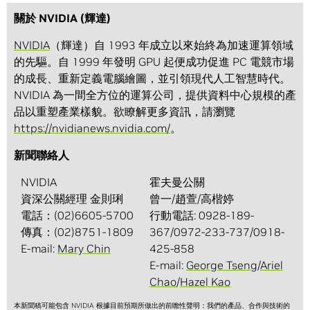
關於 NVIDIA (輝達)
NVIDIA
（輝達）自 1993 年成立以來始終為加速運算領域
的先驅。自 1999 年發明 GPU 起便成功促進 PC 電競市場
的成長、重新定義電腦繪圖，並引領現代人工智慧時代。
NVIDIA 為一間全方位的運算公司，提供資料中心規模的產
品以重塑產業樣貌。欲瞭解更多資訊，請瀏覽
https://nvidianews.nvidia.com/
。
新聞聯絡人
NVIDIA
霍夫曼公關
資深公關經理 金則琍
曾一/趙萱/高楷婷
電話：(02)6605-5700
行動電話: 0928-189-
傳真：(02)8751-1809
367/0972-233-737/0918-
E-mail:
Mary Chin
425-858
E-mail:
George Tseng
/
Ariel
Chao
/
Hazel Kao
本新聞稿可能包含 NVIDIA 根據目前預期所做出的前瞻性聲明：我們的產品、合作與技術的