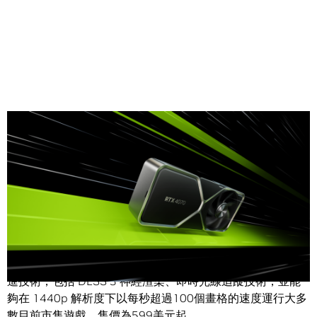
Share
2023
年
4
月
12
日
– NVIDIA 今日宣布推出 GeForce RTX™
4070 GPU，當中搭載 NVIDIA® Ada Lovelace 架構的各項先
進技術，包括 DLSS 3 神經渲染、即時光線追蹤技術，並能
夠在 1440p 解析度下以每秒超過100個畫格的速度運行大多
數目前市售遊戲，售價為599美元起。