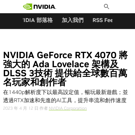
搜尋關鍵字:
Skip
Toggle
to
Search
content
夥伴
NVIDIA 部落格
加入我們
RSS Feeds
訂
NVIDIA GeForce RTX 4070 將
強大的 Ada Lovelace 架構及
DLSS 3技術 提供給全球數百萬
名玩家和創作者
在1440p解析度下以最高設定值，暢玩最新遊戲；並
透過RTX加速和先進的AI工具，提升串流和創作速度
2023 年 4 月 12 日
作者
NVIDIA Corporation