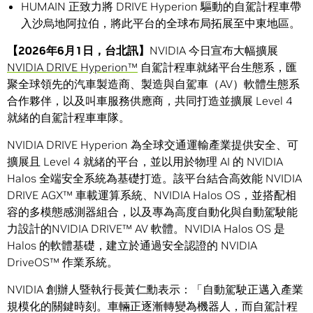
HUMAIN 正致力將 DRIVE Hyperion 驅動的自駕計程車帶
入沙烏地阿拉伯，將此平台的全球布局拓展至中東地區。
【
2026
年
6
月
1
日，台北訊】
NVIDIA 今日宣布大幅擴展
NVIDIA DRIVE Hyperion™
自駕計程車就緒平台生態系，匯
聚全球領先的汽車製造商、製造與自駕車（AV）軟體生態系
合作夥伴，以及叫車服務供應商，共同打造並擴展 Level 4
就緒的自駕計程車車隊。
NVIDIA DRIVE Hyperion 為全球交通運輸產業提供安全、可
擴展且 Level 4 就緒的平台，並以用於物理 AI 的 NVIDIA
Halos 全端安全系統為基礎打造。該平台結合高效能 NVIDIA
DRIVE AGX™ 車載運算系統、NVIDIA Halos OS，並搭配相
容的多模態感測器組合，以及專為高度自動化與自動駕駛能
力設計的NVIDIA DRIVE™ AV 軟體。NVIDIA Halos OS 是
Halos 的軟體基礎，建立於通過安全認證的 NVIDIA
DriveOS™ 作業系統。
NVIDIA 創辦人暨執行長黃仁勳表示：「自動駕駛正邁入產業
規模化的關鍵時刻。車輛正逐漸轉變為機器人，而自駕計程