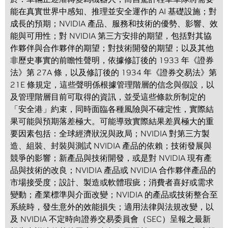
能在真實世界中感知、推理並安全運作的 AI 基礎設施；對
成長的預期；NVIDIA 產品、服務和技術的優勢、影響、效
能與可用性；對 NVIDIA 第三方安排的期望，包括對其協
作夥伴與合作夥伴的期望；對技術開發的期望；以及其他
非歷史事實的前瞻性聲明，依據修訂後的 1933 年《證券
法》第 27A 條，以及修訂後的 1934 年《證券交易法》第
21E 條規定，這些聲明係根據管理階層的信念與假設，以
及管理階層目前可取得的資訊，並受這些條款所制定的
「安全港」約束，同時面臨各種風險與不確定性，實際結
果可能與預期落差極大。可能導致實際結果差異極大的重
要因素包括：全球經濟狀況與政局；NVIDIA 對第三方製
造、組裝、封裝與測試 NVIDIA 產品的依賴；技術發展與
競爭的影響；新產品與技術開發，或是對 NVIDIA 現有產
品與技術的改良；NVIDIA 產品或 NVIDIA 合作夥伴產品的
市場接受度；設計、製造或軟體瑕疵；消費者喜好或需求
變動；產業標準與介面改變；NVIDIA 的產品或技術整合至
系統時，發生意外的效能損失；適用法律與法規改變，以
及 NVIDIA 不定時向證券交易委員會（SEC）呈報之最新