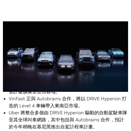
Share
鴻海科技集團正擴大與 NVIDIA 的策略合作，在台灣開發
並部署 Level 4 就緒的自駕計程車車隊，將從高雄開始，
並計畫擴展至亞洲各地。
VinFast 正與 Autobrains 合作，將以 DRIVE Hyperion 打
造的 Level 4 車輛帶入東南亞市場。
Uber 將整合多個由 DRIVE Hyperion 驅動的自動駕駛車隊
至其全球叫車網路，其中包括與 Autobrains 合作，預計
於今年稍晚在慕尼黑推出自駕計程車計畫。