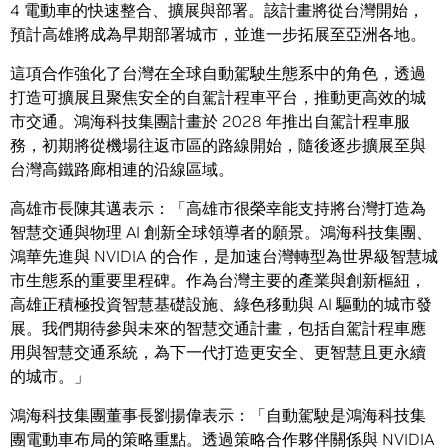
4 電動車的快速整合、擴展與部署。該計畫將從台灣開始，
預計高雄將成為早期部署城市，並進一步拓展至亞洲各地。
這項合作強化了台灣在全球自動駕駛生態系中的角色，透過
打造可擴展且聚焦安全的自駕計程車平台，推動更高效的城
市交通。鴻海科技集團計畫於 2028 年推出自駕計程車服
務，初期將從機場往返市區的路線開始，隨後逐步擴展至與
台灣高鐵路廊相連的沿線區域。
高雄市長陳其邁表示：「高雄市很榮幸能支持將台灣打造為
智慧交通與物理 AI 創新全球領導者的願景。鴻海科技集團、
鴻華先進與 NVIDIA 的合作，是加速台灣轉型為世界級智慧城
市生態系的重要里程碑。作為台灣主要的產業與創新樞紐，
高雄正積極投資智慧基礎設施、綠色移動與 AI 驅動的城市發
展。我們期待參與未來的智慧交通計畫，包括自駕計程車應
用與智慧交通系統，為下一代打造更安全、更智慧且更永續
的城市。」
鴻海科技集團董事長劉揚偉表示：「自動駕駛是鴻海科技集
團電動車布局的策略重點。透過策略合作夥伴關係與 NVIDIA