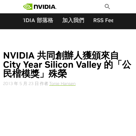
搜尋關鍵字:
Skip
Toggle
to
Search
content
夥伴
NVIDIA 部落格
加入我們
RSS Feeds
訂
NVIDIA 共同創辦人獲頒來自
City Year Silicon Valley 的「公
民楷模獎」殊榮
2013 年 5 月 23 日
作者
Tonie Hansen