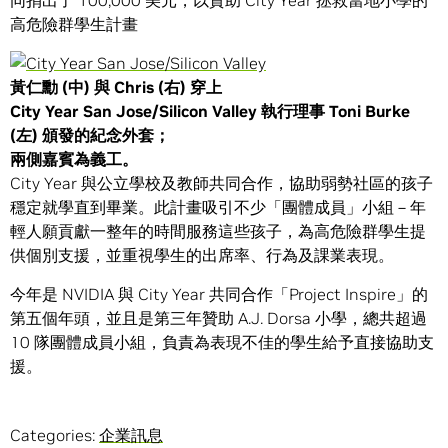
同捐出了 100,000 美元，以資助 City Year 拯救當地小學的
高危險群學生計畫
黃仁勳
(
中
)
與
Chris (
右
)
穿上
City Year San Jose/Silicon Valley
執行理事
Toni Burke
(
左
)
頒發的紀念外套
；
兩側嘉賓為義工。
City Year 與公立學校及教師共同合作，協助弱勢社區的孩子
穩定就學直到畢業。此計畫吸引不少「團體成員」小組－年
輕人願貢獻一整年的時間服務這些孩子，為高危險群學生提
供個別支援，並重視學生的出席率、行為及課業表現。
今年是 NVIDIA 與 City Year 共同合作「Project Inspire」的
第五個年頭，並且是第三年贊助 A.J. Dorsa 小學，總共超過
10 隊團體成員小組，負責為表現不佳的學生給予直接協助支
援。
Categories:
企業訊息