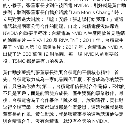
的小夥子。張董事長收到信後回電 NVIDIA，剛好就是黃仁勳
接到，聽到張董事長自我介紹說 ”I am Morris Chang.” 時，
立馬對旁邊大叫說：「噓！安靜！張忠謀打給我耶！」這通
電話就是兩家公司合作的開端。自此，台積電便沒缺席過
NVIDIA 的重要里程碑：台積電為 NVIDIA 生產兩款首見熱銷
的繪圖晶片 — RIVA 128 及 RIVA TNT；2011 年，台積電生
產了 NVIDIA 第 10 億個晶片；2017 年，台積電為 NVIDIA
出貨了近 600 萬個 12 吋晶圓。每一場 NVIDIA 的重要戰
役，TSMC 都是最有力的後盾。
黃仁勳接著提到張董事長強調台積電的三個核心精神：首
先，台積電致力成為一家純晶圓代工廠，不會成為你的競爭
者，只會為你效力; 第二，台積電相信長期合作關係，它找的
不只是客戶，而是能讓雙方成長、產生雙贏的事業夥伴。最
後，台積電會為了合作夥伴「跳火圈」。說到這裡，黃仁勳
逗得全場莞爾，大家都知道那是什麼意思，這活脫脫就是張
董事長的作風。黃仁勳說，就是張董事長的這番話讓他決定
與台積電合作。沒有台積電，就沒有今天的 NVIDIA。