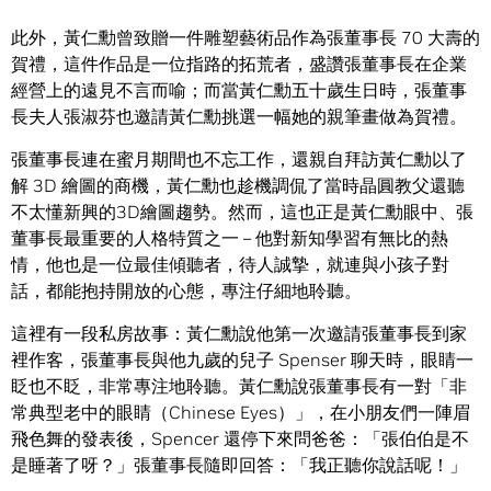
此外，黃仁勳曾致贈一件雕塑藝術品作為張董事長 70 大壽的
賀禮，這件作品是一位指路的拓荒者，盛讚張董事長在企業
經營上的遠見不言而喻；而當黃仁勳五十歲生日時，張董事
長夫人張淑芬也邀請黃仁勳挑選一幅她的親筆畫做為賀禮。
張董事長連在蜜月期間也不忘工作，還親自拜訪黃仁勳以了
解 3D 繪圖的商機，黃仁勳也趁機調侃了當時晶圓教父還聽
不太懂新興的3D繪圖趨勢。然而，這也正是黃仁勳眼中、張
董事長最重要的人格特質之一 – 他對新知學習有無比的熱
情，他也是一位最佳傾聽者，待人誠摯，就連與小孩子對
話，都能抱持開放的心態，專注仔細地聆聽。
這裡有一段私房故事：黃仁勳說他第一次邀請張董事長到家
裡作客，張董事長與他九歲的兒子 Spenser 聊天時，眼睛一
眨也不眨，非常專注地聆聽。黃仁勳說張董事長有一對「非
常典型老中的眼睛（Chinese Eyes）」，在小朋友們一陣眉
飛色舞的發表後，Spencer 還停下來問爸爸：「張伯伯是不
是睡著了呀？」張董事長隨即回答：「我正聽你說話呢！」