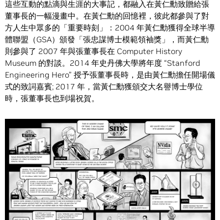
這些互動的點滴與生涯的大事記，都融入在黃仁勳致贈給張
董事長的一幅漫畫中。在黃仁勳的回憶裡，彼此都參與了對
方人生中眾多的「重要時刻」：2004 年黃仁勳獲得全球半導
體聯盟（GSA）頒發「張忠謀博士模範領袖獎」，而黃仁勳
則參與了 2007 年與張董事長在 Computer History
Museum 的對談。2014 年史丹佛大學將年度 “Stanford
Engineering Hero” 授予張董事長時，是由黃仁勳擔任開場儀
式的致詞嘉賓; 2017 年，當黃仁勳獲頒交大名譽博士學位
時，張董事長也到場祝賀。