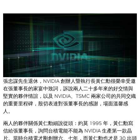
Share
日前，全球半導體教父、台積電（TSMC）創辦人暨董事長
張忠謀先生退休，NVIDIA 創辦人暨執行長黃仁勳很榮幸受邀
在張董事長的家宴中致詞，訴說兩人二十多年來的好交情與
堅實的夥伴情誼，以及 NVIDIA、TSMC 兩家公司的共同交織
的重要里程碑，殷切表達對張董事長的感謝，場面溫馨感
人。
兩人的夥伴關係黃仁勳細說從頭：約莫 1995 年，黃仁勳寫
信給張董事長，詢問台積電能不能為 NVIDIA 生產第一款晶
片。當時台積電才剛創辦六、七年，而黃仁勳也才是 30 出頭