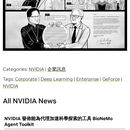
Categories:
NVIDIA
|
企業訊息
Tags:
Corporate
|
Deep Learning
|
Enterprise
|
GeForce
|
NVIDIA
All NVIDIA News
NVIDIA 發佈能為代理加速科學探索的工具 BioNeMo
Agent Toolkit