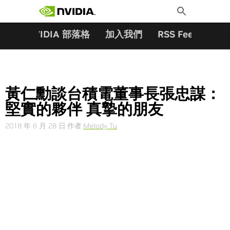
搜尋關鍵字:
Skip
Toggle
to
Search
content
夥伴
NVIDIA 部落格
加入我們
RSS Feeds
訂
黃仁勳談台積電董事長張忠謀：
堅實的夥伴 真摯的朋友
2018 年 6 月 28 日
作者
Melody Tu