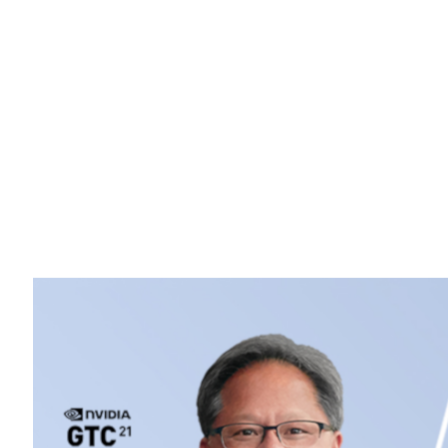
Share
NVIDIA (輝達) 今日宣布創辦人暨執行長黃仁
請著名的 AI 先驅 Yoshua Bengio、Geof
月 13 日早上 09:00 的主題演說揭開
Bengio、Hinton 和 LeCun 因推動深度學
亦稱為諾貝爾運算獎 (Nobel Prize of 
人臉辨識到自然語言處理，再到機器人等領域
(Montreal Institute for Learning
LeCun 是紐約大學教授及 Facebook 首席 