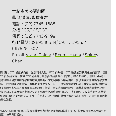
世紀奧美公關顧問
蔣葳/黃晨瑀/詹淑君
電話：(02) 7745-1688
分機 135/128/133
傳真：(02) 7743-9199
行動電話: 0989540634/ 0931309553/
0975251507
E-mail:
Vivian Chiang
/
Bonnie Huang
/
Shirley
Chan
日期；GTC 涵蓋的內容；預計報名人數；GTC 的規模；GTC 匯集的對象與產生的影響；註冊
GTC 提供的內容；參加 GTC 的益處；預計參加的新創公司家數；GTC 的議程、規劃、小組討
前瞻性聲明包含可能導致實質結果與預期不符之風險與不確定因素。多項重要因素可能導致實際
情況；我們的產品借重第三方協力廠商之製造、組合、封裝和測試之部分；技術發展和市場競爭
接受我們的產品或合作夥伴產品的程度；設計、製造或軟體的缺失；消費者偏好或需求之改變；
缺失；以及我們定期提交給美國證券交易委員會（SEC）以 Form 10-Q 報告附本為基礎
方網站上免費提供定期提交給 SEC 的報告之副本。這些前瞻性聲明不保證未來的效能，只陳述目前的狀
前瞻性聲明。
IA 標誌是 NVIDIA Corporation 在美國和其他國家/地區的商標和/或註冊商標。其他公司和產品名稱可能
變更，恕不另行通知。