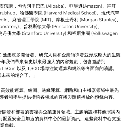
包含阿里巴巴 (Alibaba)、亞馬遜(Amazon)、拜耳
Grubhub、哈佛醫學院 (Harvard Medical School)、現代汽車
inkedIn、麻省理工學院 (MIT)、摩根士丹利 (Morgan Stanley)、
oratory)、普林斯頓大學 (Princeton University)、
史丹佛大學 (Stanford University) 和福斯集團 (Volkswagen
GTC 匯集眾多開發者、研究人員和企業領導者並形成龐大的生態
。今年我們帶來有史以來最強大的內容規劃，包含邀請到
 和 Yann LeCun 以及 1,300 場專注於運算和網絡等各面向的演講。
形塑未來的場合了。」
科學、高效能運算、繪圖、邊緣運算、網路和自主機器領域中最先
導者和學生提供橫跨各領域的直播與隨選播放的預錄內容。
突破進行開發和部署的雲端與企業運算領域。主題演說和其他演講內
關於如何配置安全且加速的資料中心的最新資訊。這些資料中心支援
作業負載。