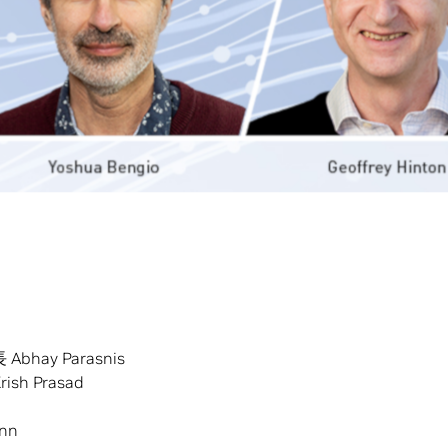
創意人員等報名參加，其中包含資料中心基礎架構領域中的
冊
，欲觀看主題演說則無需報名。
包含：
ani
a
nesh Harinath
創辦人 Daphne Koller
on
rfeld
Abhay Parasnis
h Prasad
nn