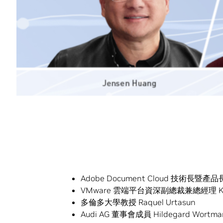
預計將有超過十萬名開發者、業界領導者、
CxO 及 IT 專業人員。本活動為免費
報名註
除了上述三位圖靈獎得主外，主要演講者亦
Microsoft Azure 企業副總裁 Girish Babl
Walmart 資料科學主任 John Bowman
Facebook 研究工程師 Soumith Chintal
Arm IP 產品事業群總裁 Rene Haas
Verizon AI 平台/5G MEC/工程部副總裁 Ga
Insitro 創辦人暨執行長及 Coursera 共同
Zoox 共同創辦人暨技術長 Jesse Levins
Epic Games 技術長 Kim Libreri
GE 再生能源副總裁暨技術長 Danielle Me
Adobe Document Cloud 技術長暨產品長 
VMware 雲端平台資深副總裁兼總經理 Kris
多倫多大學教授 Raquel Urtasun
Audi AG 董事會成員 Hildegard Wortma