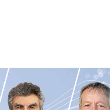
勳將於 4 月 12 日至 16 日舉辦的
GPU 技術大會
(
GTC21
) 邀
frey Hinton 以及 Yann LeCun。此外，黃仁勳將於台灣時間 4
活動序幕，並帶來令人興奮的最新消息。
習革命的突破而榮獲 2018 年 ACM 圖靈獎 (Turing Award)，
Computing)。他們的貢獻鞏固了 AI 技術於全球的擴散及應用，從
。Bengio 是蒙特婁大學教授及蒙特婁學習演算法研究院
 Algorithms) 主任；Hinton 是多倫多大學教授及 Google 研究人員；
AI 科學家。