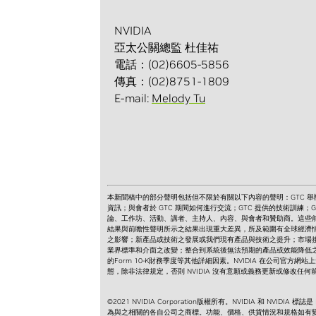
NVIDIA
亞太公關總監 杜佳祐
電話：(02)6605-5856
傳真：(02)8751-1809
E-mail:
Melody Tu
本新聞稿中的部分聲明包括但不限於有關以下內容的聲明：GTC 舉辦
資訊；與會者於 GTC 期間如何進行交流；GTC 提供的技術訓練；
論、工作坊、活動、講者、主持人、內容、與會者和贊助商。這些
結果與前瞻性聲明所示之結果出現重大差異，所及範圍有全球經濟
之影響；新產品或技術之發展或我們現有產品與技術之提升；市場
業界標準和介面之改變；整合到系統後無法預期的產品或效能降低之技術
的Form 10-K財務季度等其他詳細因素。NVIDIA 在公司官
態，除非法律規定，否則 NVIDIA 沒有意願或義務更新或修改任何
©2021 NVIDIA Corporation版權所有。NVIDIA 和 NVID
為與之相關的各自公司之商標。功能、價格、供貨情況和規格如有