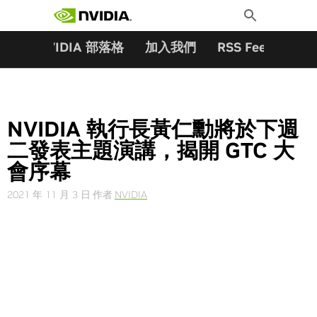
搜尋關鍵字:
Skip
Toggle
to
Search
content
夥伴
NVIDIA 部落格
加入我們
RSS Feeds
訂
NVIDIA 執行長黃仁勳將於下週
二發表主題演講，揭開 GTC 大
會序幕
2021 年 11 月 3 日
作者
NVIDIA