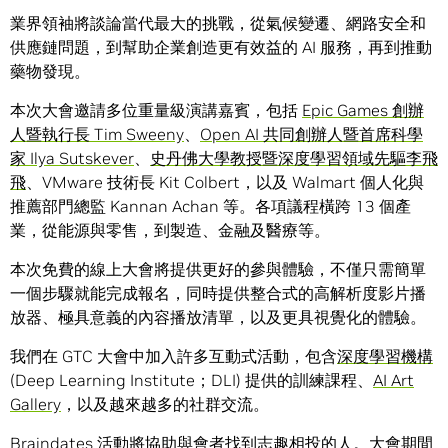
業界領袖將談論當代最大的挑戰，從氣候變遷、網路安全和
供應鏈問題，到幫助企業創造更有效益的 AI 服務，再到推動
藥物發現。
本次大會邀請多位重量級演講嘉賓，包括
Epic Games 創辦
人暨執行長 Tim Sweeny
、
Open AI 共同創辦人暨首席科學
家 Ilya Sutskever
、
史丹佛大學教授暨深度學習領域先驅李飛
飛
、VMware 技術長 Kit Colbert，以及 Walmart 個人化與
推薦部門總監 Kannan Achan 等。各項議程橫跨 13 個產
業，從能源與零售，到製造、金融及醫療等。
本次免費的線上大會將提供更好的參與體驗，不僅只需簡單
一個步驟就能完成報名，同時提供整合式的高解析度影片播
放器、極具意義的內容播放清單，以及更具視覺化的體驗。
我們在 GTC 大會中加入許多互動式活動，包含
深度學習機構
(Deep Learning Institute；DLI) 提供的訓練課程、
AI Art
Gallery
，以及越來越多的社群交流。
Braindates
活動將協助與會者找到志趣相投的人。大會期間