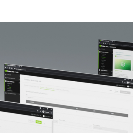
ommand™ 平台
，這是一個代管於雲端的開發中心，能讓企業
types) 推進到量產階段。
I 開發工作流程設計，可以進行本地部署或雲端代管。它可以
算資源進行作業，並協助企業極大化開發人員與具極高價值
mmand 平台的 Premium 每月訂閱服務。結合 NetApp 解決方案
取用打破效能紀錄的
NVIDIA DGX SuperPOD
™ AI 超級電腦與
tplace 中加入對 Base Command 平台的支援，提供客戶真正的