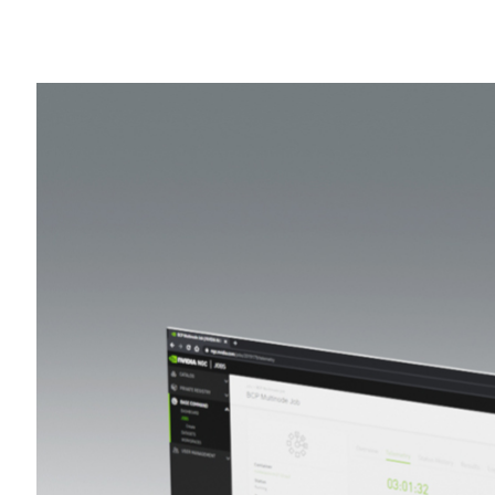
Share
NVIDIA (輝達) 今日發表
NVIDIA® Base C
快速地將人工智慧 (AI) 專案從原型 (proto
這套軟體專為大規模、多用戶與多團隊的 A
讓許多研究人員與資料科學家同時用加速運
的 AI 基礎架構的生產力。
NVIDIA 與 NetApp 攜手推出 Base Co
的 Base Command 平台，將能讓用戶
NetApp 的資料管理功能。
Google Cloud 計劃今年稍晚在其 Marke