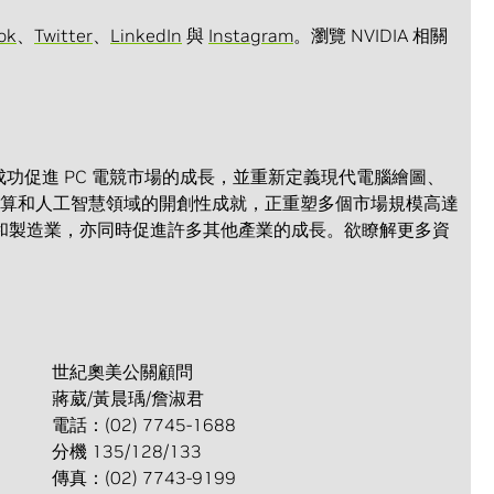
ok
、
Twitter
、
LinkedIn
與
Instagram
。瀏覽 NVIDIA 相關
PU 起便成功促進 PC 電競市場的成長，並重新定義現代電腦繪圖、
加速運算和人工智慧領域的開創性成就，正重塑多個市場規模高達
和製造業，亦同時促進許多其他產業的成長。欲瞭解更多資
。
世紀奧美公關顧問
蔣葳/黃晨瑀/詹淑君
電話：(02) 7745-1688
分機 135/128/133
傳真：(02) 7743-9199