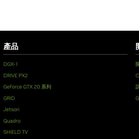
產品
DGX-1
DRIVE PX2
C
GeForce GTX 20 系列
GRID
Jetson
Quadro
SHIELD TV