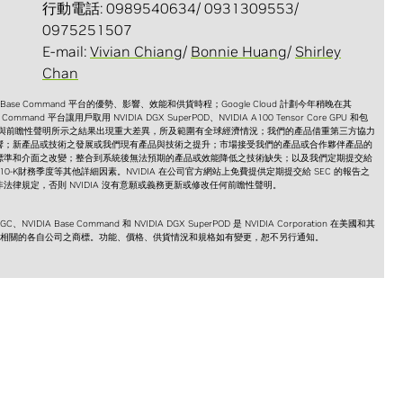
行動電話: 0989540634/ 0931309553/
0975251507
E-mail:
Vivian Chiang
/
Bonnie Huang
/
Shirley
Chan
e Command 平台的優勢、影響、效能和供貨時程；Google Cloud 計劃今年稍晚在其
 Command 平台讓用戶取用 NVIDIA DGX SuperPOD、NVIDIA A100 Tensor Core GPU 和包
實際結果與前瞻性聲明所示之結果出現重大差異，所及範圍有全球經濟情況；我們的產品借重第三方協力
響；新產品或技術之發展或我們現有產品與技術之提升；市場接受我們的產品或合作夥伴產品的
標準和介面之改變；整合到系統後無法預期的產品或效能降低之技術缺失；以及我們定期提交給
orm 10-K財務季度等其他詳細因素。NVIDIA 在公司官方網站上免費提供定期提交給 SEC 的報告之
律規定，否則 NVIDIA 沒有意願或義務更新或修改任何前瞻性聲明。
C、NVIDIA Base Command 和 NVIDIA DGX SuperPOD 是 NVIDIA Corporation 在美國和其
之相關的各自公司之商標。功能、價格、供貨情況和規格如有變更，恕不另行通知。