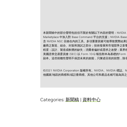
本新聞稿中的部分聲明包括但不限於有關以下內容的聲明：NVIDIA Bas
Marketplace 中加入對 Base Command 平台的支援；NVIDIA Base
含 NVIDIA NGC 目錄在內的工具。多項重要因素可能導致
廠商之製造、組合、封裝和測試之部分；技術發展和市場競爭之影
程度；設計、製造或軟體的缺失；消費者偏好或需求之改變；業界
美國證券交易委員會 (SEC) 以 Form 10-Q 報告附本為基礎的F
副本。這些前瞻性聲明不保證未來的效能，只陳述目前的狀態，除非法
©2021 NVIDIA Corporation 版權所有。NVIDIA、NVIDIA 標誌、NG
他國家/地區的商標和/或註冊商標。其他公司和產品名稱可能為與
Categories:
新聞稿
|
資料中心