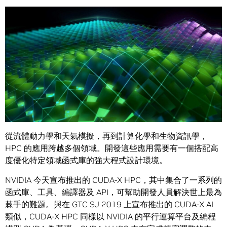
Share
為開發人員提供多項函式庫與工具，以促進其下一波科學突
破
從流體動力學和天氣模擬，再到計算化學和生物資訊學，
HPC 的應用跨越多個領域。開發這些應用需要有一個搭配高
度優化特定領域函式庫的強大程式設計環境。
NVIDIA 今天宣布推出的 CUDA-X HPC，其中集合了一系列的
函式庫、工具、編譯器及 API，可幫助開發人員解決世上最為
棘手的難題。與在 GTC SJ 2019 上宣布推出的 CUDA-X AI
類似，CUDA-X HPC 同樣以 NVIDIA 的平行運算平台及編程