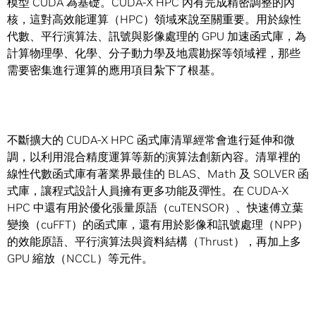
模型 CUDA 為基礎。CUDA-X HPC 內有完成精密調整的內
核，這對高效能運算（HPC）領域來說至關重要。用於線性
代數、平行演算法、訊號與影像處理的 GPU 加速函式庫，為
計算物理學、化學、分子動力學及地震勘探等領域裡，那些
需要密集進行運算的應用項目紮下了根基。
不斷擴大的 CUDA-X HPC 函式庫清單經常會進行延伸和微
調，以利用混合精度運算等新的演算法創新內容。清單裡的
線性代數函式庫有著業界最佳的 BLAS、Math 及 SOLVER 函
式庫，讓程式設計人員擁有更多功能及彈性。在 CUDA-X
HPC 中還有用於優化張量原語（cuTENSOR）、快速傅立葉
變換（cuFFT）的函式庫，還有用於影像和訊號處理（NPP）
的效能原語、平行演算法與資料結構（Thrust），再加上多
GPU 縮放（NCCL）等元件。