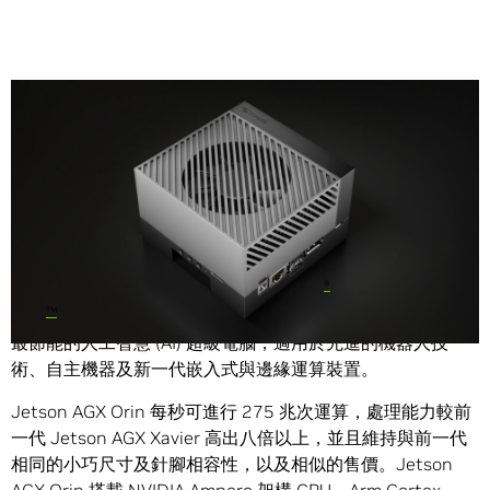
Share
®
NVIDIA (輝達) 今天宣布正式推出
NVIDIA
Jetson AGX
™
Orin
開發者套件
，這是世界上功能最強大、體積最精巧又
最節能的人工智慧 (AI) 超級電腦，適用於先進的機器人技
術、自主機器及新一代嵌入式與邊緣運算裝置。
Jetson AGX Orin 每秒可進行 275 兆次運算，處理能力較前
一代 Jetson AGX Xavier 高出八倍以上，並且維持與前一代
相同的小巧尺寸及針腳相容性，以及相似的售價。Jetson