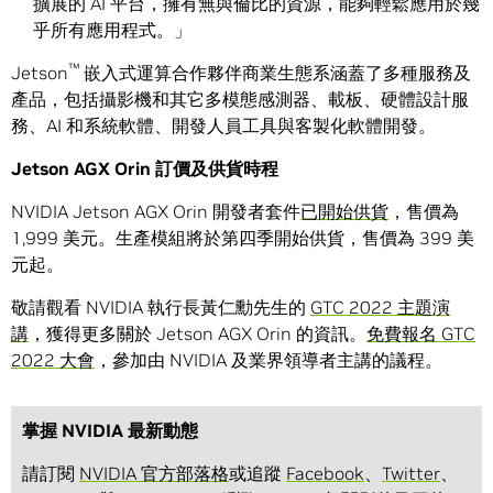
擴展的 AI 平台，擁有無與倫比的資源，能夠輕鬆應用於幾
乎所有應用程式。」
™
Jetson
嵌入式運算合作夥伴商業生態系涵蓋了多種服務及
產品，包括攝影機和其它多模態感測器、載板、硬體設計服
務、AI 和系統軟體、開發人員工具與客製化軟體開發。
Jetson AGX Orin
訂價及供貨時程
NVIDIA Jetson AGX Orin 開發者套件
已開始供貨
，售價為
1,999 美元。生產模組將於第四季開始供貨，售價為 399 美
元起。
敬請觀看 NVIDIA 執行長黃仁勳先生的
GTC 2022 主題演
講
，獲得更多關於 Jetson AGX Orin 的資訊。
免費報名 GTC
2022 大會
，參加由 NVIDIA 及業界領導者主講的議程。
掌握 NVIDIA 最新動態
請訂閱
NVIDIA 官方部落格
或追蹤
Facebook
、
Twitter
、