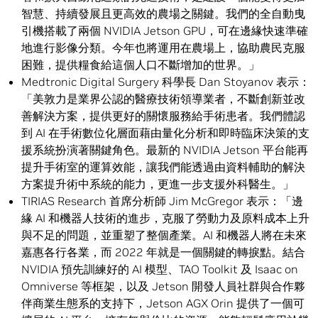
智慧、持續發展且更高效的農場之關鍵。我們的全自動曳
引機搭載了兩個 NVIDIA Jetson GPU，可在邊緣快速準確
地進行影像分類。今年也將運用在農場上，協助農民克服
困難，提供糧食給這個人口不斷增加的世界。」
Medtronic Digital Surgery 科學長 Dan Stoyanov 表示：
「美敦力是業界公認的醫療技術領導業者，不斷創新並改
善解決方案，提供更好的關懷服務給手術患者。我們體認
到 AI 在手術數位化層面藉由量化分析和即時臨床決策的支
援系統扮演著關鍵角色。最新的 NVIDIA Jetson 平台能再
提升手術室的運算效能，讓我們能透過由資料輔助的解決
方案提升術中系統的能力，更進一步支援外科醫生。」
TIRIAS Research 首席分析師 Jim McGregor 表示：「邊
緣 AI 和機器人技術的進步，克服了勞動力及原料成本上升
與不足的問題，並重塑了整個產業。AI 和機器人將在未來
嘉惠各行各業，而 2022 年就是一個關鍵的轉捩點。結合
NVIDIA 預先訓練好的 AI 模型、TAO Toolkit 及 Isaac on
Omniverse 等框架，以及 Jetson 開發人員社群與合作夥
伴商業生態系的支持下，Jetson AGX Orin 提供了一個可