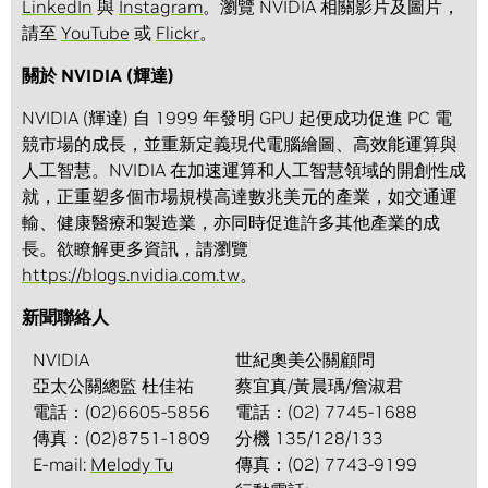
LinkedIn
與
Instagram
。瀏覽 NVIDIA 相關影片及圖片，
請至
YouTube
或
Flickr
。
關於 NVIDIA (輝達)
NVIDIA (輝達) 自 1999 年發明 GPU 起便成功促進 PC 電
競市場的成長，並重新定義現代電腦繪圖、高效能運算與
人工智慧。NVIDIA 在加速運算和人工智慧領域的開創性成
就，正重塑多個市場規模高達數兆美元的產業，如交通運
輸、健康醫療和製造業，亦同時促進許多其他產業的成
長。欲瞭解更多資訊，請瀏覽
https://blogs.nvidia.com.tw
。
新聞聯絡人
NVIDIA
世紀奧美公關顧問
亞太公關總監 杜佳祐
蔡宜真/黃晨瑀/詹淑君
電話：(02)6605-5856
電話：(02) 7745-1688
傳真：(02)8751-1809
分機 135/128/133
E-mail:
Melody Tu
傳真：(02) 7743-9199