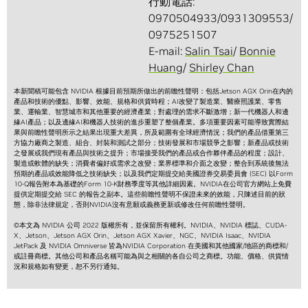
行動電話:
0970504933/0931309553/
0975251507
E-mail:
Salin Tsai
/
Bonnie
Huang
/
Shirley Chan
本新聞稿可能包含 NVIDIA 根據目前預期所做出的前瞻性聲明：包括Jetson AGX Orin在內的
產品和技術的優點、影響、效能、規格和供貨時程；AI改變了製造業、醫療照護業、零售
業、運輸業、智慧城市和其他重要的經濟產業；對處理的需求不斷激增；新一代機器人和邊
緣AI產品；以及邊緣AI和機器人技術的進步重塑了整個產業。多項重要因素可能導致實際結
果與前瞻性聲明所示之結果出現重大差異，所及範圍有全球經濟情況；我們的產品借重第三
方協力廠商之製造、組合、封裝和測試之部分；技術發展和市場競爭之影響；新產品或技術
之發展或我們現有產品與技術之提升；市場接受我們的產品或合作夥伴產品的程度；設計、
製造或軟體的缺失；消費者偏好或需求之改變；業界標準和介面之改變；整合到系統後無法
預期的產品或效能降低之技術缺失；以及我們定期提交給美國證券交易委員會 (SEC) 以Form
10-Q報告附本為基礎的Form 10-K財務季度等其他詳細因素。NVIDIA在公司官方網站上免費
提供定期提交給 SEC 的報告之副本。這些前瞻性聲明不保證未來的效能，只陳述目前的狀
態，除非法律規定，否則NVIDIA沒有意願或義務更新或修改任何前瞻性聲明。
©本文為 NVIDIA 公司 2022 版權所有，並保留所有權利。NVIDIA、NVIDIA 標誌、CUDA-
X、Jetson、Jetson AGX Orin、Jetson AGX Xavier、NGC、NVIDIA Isaac、NVIDIA
JetPack 及 NVIDIA Omniverse 皆為NVIDIA Corporation 在美國和其他國家/地區的商標和/
或註冊商標。其他公司和產品名稱可能為與之相關的各自公司之商標。功能、價格、供貨情
況和規格如有變更，恕不另行通知。