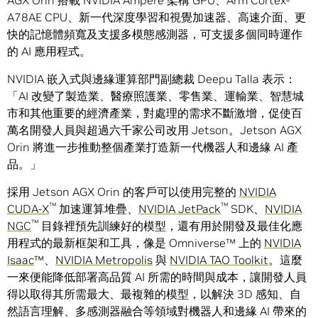
AGX Orin 搭載 NVIDIA Ampere 架構 GPU、Arm Cortex-
A78AE CPU、新一代深度學習和視覺加速器、高速介面、更
快的記憶體頻寬及支援多模態感測器，可支援多個同時運作
的 AI 應用程式。
NVIDIA 嵌入式與邊緣運算部門副總裁 Deepu Talla 表示：
「AI 改變了製造業、醫療照護業、零售業、運輸業、智慧城
市和其他重要的經濟產業，對處理的需求不斷激增，促使百
萬名開發人員與超過六千家公司改用 Jetson。Jetson AGX
Orin 將進一步推動整個產業打造新一代機器人和邊緣 AI 產
品。」
採用 Jetson AGX Orin 的客戶可以使用完整的
NVIDIA
™
™
CUDA-X
加速運算堆疊、
NVIDIA JetPack
SDK、
NVIDIA
™
NGC
目錄裡預先訓練好的模型，還有用於開發及最佳化應
用程式的最新框架和工具，像是 Omniverse™ 上的
NVIDIA
Isaac
™、
NVIDIA
Metropolis
與
NVIDIA TAO Toolkit
。這麼
一來便能降低部署高品質 AI 所需的時間與成本，讓開發人員
得以取得其所需最大、最複雜的模型，以解決 3D 感知、自
然語言理解、多感測器融合等領域對機器人和邊緣 AI 帶來的