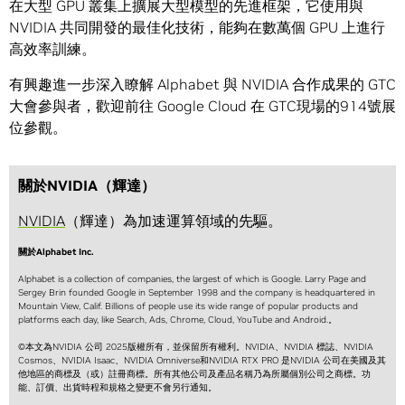
在大型 GPU 叢集上擴展大型模型的先進框架，它使用與
NVIDIA 共同開發的最佳化技術，能夠在數萬個 GPU 上進行
高效率訓練。
有興趣進一步深入瞭解 Alphabet 與 NVIDIA 合作成果的 GTC
大會參與者，歡迎前往 Google Cloud 在 GTC現場的914號展
位參觀。
關於NVIDIA（輝達）
NVIDIA
（輝達）為加速運算領域的先驅。
關於Alphabet Inc.
Alphabet is a collection of companies, the largest of which is Google. Larry Page and
Sergey Brin founded Google in September 1998 and the company is headquartered in
Mountain View, Calif. Billions of people use its wide range of popular products and
platforms each day, like Search, Ads, Chrome, Cloud, YouTube and Android.。
©本文為NVIDIA 公司 2025版權所有，並保留所有權利。NVIDIA、NVIDIA 標誌、NVIDIA
Cosmos、NVIDIA Isaac、NVIDIA Omniverse和NVIDIA RTX PRO 是NVIDIA 公司在美國及其
他地區的商標及（或）註冊商標。所有其他公司及產品名稱乃為所屬個別公司之商標。功
能、訂價、出貨時程和規格之變更不會另行通知。