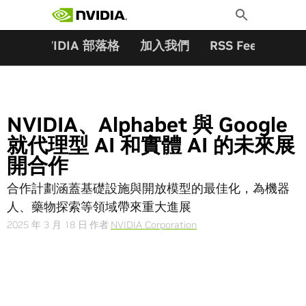
搜尋關鍵字:
Skip
Toggle
to
Search
content
夥伴
NVIDIA 部落格
加入我們
RSS Feeds
訂
NVIDIA、Alphabet 與 Google
就代理型 AI 和實體 AI 的未來展
開合作
合作計劃涵蓋基礎設施與開放模型的最佳化，為機器
人、藥物探索等領域帶來重大進展
2025 年 3 月 18 日
作者
NVIDIA Corporation