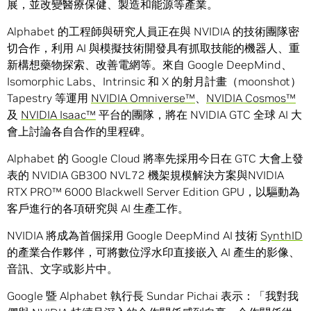
展，並改變醫療保健、製造和能源等產業。
Alphabet 的工程師與研究人員正在與 NVIDIA 的技術團隊密
切合作，利用 AI 與模擬技術開發具有抓取技能的機器人、重
新構想藥物探索、改善電網等。來自 Google DeepMind、
Isomorphic Labs、Intrinsic 和 X 的射月計畫（moonshot）
Tapestry 等運用
NVIDIA Omniverse™
、
NVIDIA Cosmos™
及
NVIDIA Isaac™
平台的團隊，將在 NVIDIA GTC 全球 AI 大
會上討論各自合作的里程碑。
Alphabet 的 Google Cloud 將率先採用今日在 GTC 大會上發
表的 NVIDIA GB300 NVL72 機架規模解決方案與NVIDIA
RTX PRO™ 6000 Blackwell Server Edition GPU，以驅動為
客戶進行的各項研究與 AI 生產工作。
NVIDIA 將成為首個採用 Google DeepMind AI 技術
SynthID
的產業合作夥伴，可將數位浮水印直接嵌入 AI 產生的影像、
音訊、文字或影片中。
Google 暨 Alphabet 執行長 Sundar Pichai 表示：「我對我