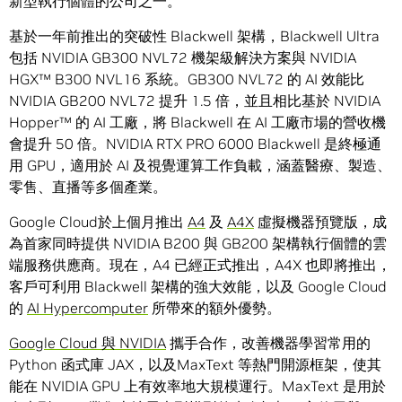
新型執行個體的公司之一。
基於一年前推出的突破性 Blackwell 架構，Blackwell Ultra
包括 NVIDIA GB300 NVL72 機架級解決方案與 NVIDIA
HGX™ B300 NVL16 系統。GB300 NVL72 的 AI 效能比
NVIDIA GB200 NVL72 提升 1.5 倍，並且相比基於 NVIDIA
Hopper™ 的 AI 工廠，將 Blackwell 在 AI 工廠市場的營收機
會提升 50 倍。NVIDIA RTX PRO 6000 Blackwell 是終極通
用 GPU，適用於 AI 及視覺運算工作負載，涵蓋醫療、製造、
零售、直播等多個產業。
Google Cloud於上個月推出
A4
及
A4X
虛擬機器預覽版，成
為首家同時提供 NVIDIA B200 與 GB200 架構執行個體的雲
端服務供應商。現在，A4 已經正式推出，A4X 也即將推出，
客戶可利用 Blackwell 架構的強大效能，以及 Google Cloud
的
AI Hypercomputer
所帶來的額外優勢。
Google Cloud 與 NVIDIA
攜手合作，改善機器學習常用的
Python 函式庫 JAX，以及MaxText 等熱門開源框架，使其
能在 NVIDIA GPU 上有效率地大規模運行。MaxText 是用於