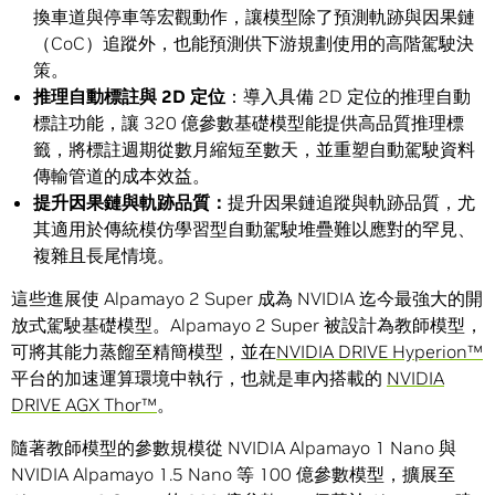
換車道與停車等宏觀動作，讓模型除了預測軌跡與因果鏈
（CoC）追蹤外，也能預測供下游規劃使用的高階駕駛決
策。
推理自動標註與
2D
定位
：導入具備 2D 定位的推理自動
標註功能，讓 320 億參數基礎模型能提供高品質推理標
籤，將標註週期從數月縮短至數天，並重塑自動駕駛資料
傳輸管道的成本效益。
提升因果鏈與軌跡品質：
提升因果鏈追蹤與軌跡品質，尤
其適用於傳統模仿學習型自動駕駛堆疊難以應對的罕見、
複雜且長尾情境。
這些進展使 Alpamayo 2 Super 成為 NVIDIA 迄今最強大的開
放式駕駛基礎模型。Alpamayo 2 Super 被設計為教師模型，
可將其能力蒸餾至精簡模型，並在
NVIDIA DRIVE Hyperion™
平台的加速運算環境中執行，也就是車內搭載的
NVIDIA
DRIVE AGX Thor™
。
隨著教師模型的參數規模從 NVIDIA Alpamayo 1 Nano 與
NVIDIA Alpamayo 1.5 Nano 等 100 億參數模型，擴展至