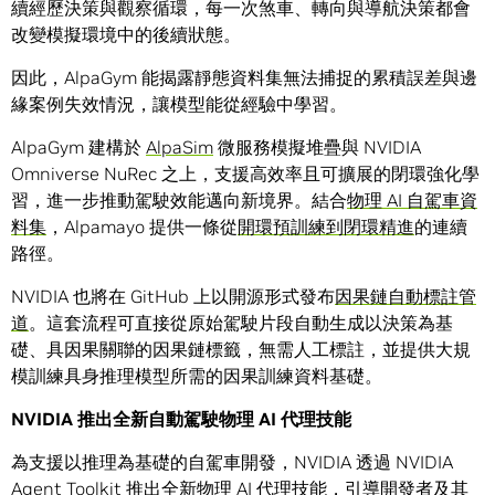
續經歷決策與觀察循環，每一次煞車、轉向與導航決策都會
改變模擬環境中的後續狀態。
因此，AlpaGym 能揭露靜態資料集無法捕捉的累積誤差與邊
緣案例失效情況，讓模型能從經驗中學習。
AlpaGym 建構於
AlpaSim
微服務模擬堆疊與 NVIDIA
Omniverse NuRec 之上，支援高效率且可擴展的閉環強化學
習，進一步推動駕駛效能邁向新境界。結合
物理 AI 自駕車資
料集
，Alpamayo 提供一條從
開環預訓練到閉環精進
的連續
路徑。
NVIDIA 也將在 GitHub 上以開源形式發布
因果鏈自動標註管
道
。這套流程可直接從原始駕駛片段自動生成以決策為基
礎、具因果關聯的因果鏈標籤，無需人工標註，並提供大規
模訓練具身推理模型所需的因果訓練資料基礎。
NVIDIA
推出全新自動駕駛物理
AI
代理技能
為支援以推理為基礎的自駕車開發，NVIDIA 透過 NVIDIA
Agent Toolkit 推出全新物理 AI 代理技能，引導開發者及其