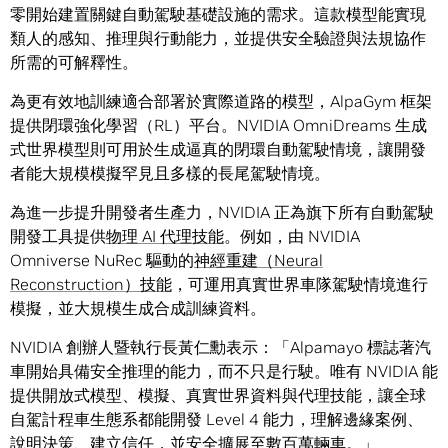
零開始建置關鍵自動駕駛基礎設施的需求。這款模型能實現
類人的感知、推理與行動能力，並提供安全驗證與法規協作
所需的可解釋性。
為更有效地訓練適合部署於實際道路的模型，AlpaGym 框架
提供閉環強化學習（RL）平台。NVIDIA OmniDreams 生成
式世界模型則可用於生成逼真的閉環自動駕駛情境，讓開發
者能大規模模擬罕見且多樣的長尾駕駛情境。
為進一步提升開發者生產力，NVIDIA 正為旗下所有自動駕駛
開發工具提供
物理 AI 代理技能
。例如，由 NVIDIA
Omniverse NuRec 驅動的
神經重建（Neural
Reconstruction）技能
，可運用真實世界車隊駕駛情境進行
模擬，並大規模生成合成訓練資料。
NVIDIA 創辦人暨執行長黃仁勳表示：「Alpamayo 標誌著汽
車開始具備安全推理的能力，而不只是行駛。唯有 NVIDIA 能
提供開放式模型、模擬、真實世界資料與代理技能，讓全球
自駕計程車生態系都能開發 Level 4 能力，理解邊緣案例、
說明決策、建立信任，並安全擴展至數百萬輛車。」