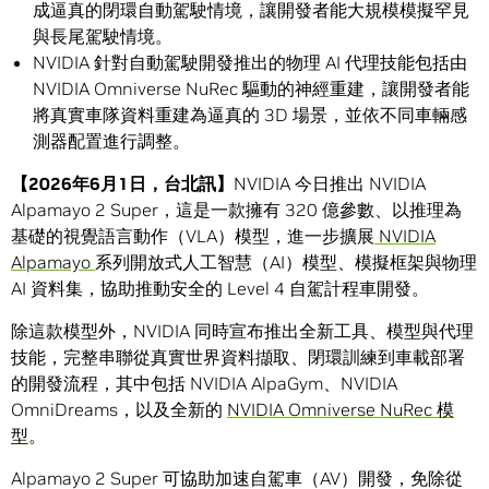
成逼真的閉環自動駕駛情境，讓開發者能大規模模擬罕見
與長尾駕駛情境。
NVIDIA 針對自動駕駛開發推出的物理 AI 代理技能包括由
NVIDIA Omniverse NuRec 驅動的神經重建，讓開發者能
將真實車隊資料重建為逼真的 3D 場景，並依不同車輛感
測器配置進行調整。
【
2026
年
6
月
1
日，台北訊】
NVIDIA 今日推出 NVIDIA
Alpamayo 2 Super，這是一款擁有 320 億參數、以推理為
基礎的視覺語言動作（VLA）模型，進一步擴展
NVIDIA
Alpamayo
系列開放式人工智慧（AI）模型、模擬框架與物理
AI 資料集，協助推動安全的 Level 4 自駕計程車開發。
除這款模型外，NVIDIA 同時宣布推出全新工具、模型與代理
技能，完整串聯從真實世界資料擷取、閉環訓練到車載部署
的開發流程，其中包括 NVIDIA AlpaGym、NVIDIA
OmniDreams，以及全新的
NVIDIA Omniverse NuRec 模
型
。
Alpamayo 2 Super 可協助加速自駕車（AV）開發，免除從