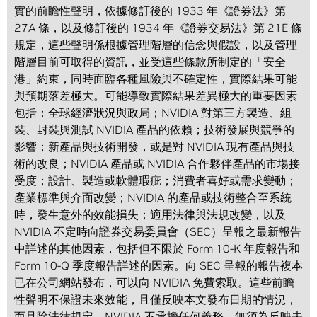
實的前瞻性聲明，依據修訂後的 1933 年《證券法》第
27A 條，以及修訂後的 1934 年《證券交易法》第 21E 條
規定，這些聲明係根據管理階層的信念與假設，以及管理
階層目前可取得的資訊，並受這些條款所制定的「安全
港」約束，同時面臨各種風險與不確定性，實際結果可能
與預期落差極大。可能導致實際結果差異極大的重要因素
包括：全球經濟狀況與政局；NVIDIA 對第三方製造、組
裝、封裝與測試 NVIDIA 產品的依賴；技術發展與競爭的
影響；新產品與技術開發，或是對 NVIDIA 現有產品與技
術的改良；NVIDIA 產品或 NVIDIA 合作夥伴產品的市場接
受度；設計、製造或軟體瑕疵；消費者喜好或需求變動；
產業標準與介面改變；NVIDIA 的產品或技術整合至系統
時，發生意外的效能損失；適用法律與法規改變，以及
NVIDIA 不定時向證券交易委員會（SEC）呈報之最新報告
中詳述的其他因素，包括但不限於 Form 10-K 年度報告和
Form 10-Q 季度報告詳述的因素。向 SEC 呈報的報告複本
已在公司網站發布，可以向 NVIDIA 免費索取。這些前瞻
性聲明不保證未來效能，且僅反映本文發布日期的情況，
而且除法律規定，NVIDIA 不承擔任何義務，無須為反映未