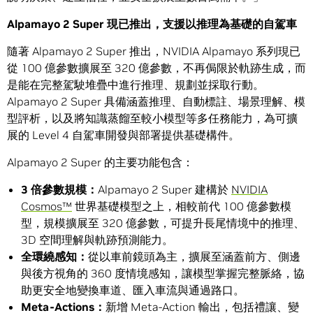
Alpamayo 2 Super
現已推出，支援以推理為基礎的自駕車
隨著 Alpamayo 2 Super 推出，NVIDIA Alpamayo 系列現已
從 100 億參數擴展至 320 億參數，不再侷限於軌跡生成，而
是能在完整駕駛堆疊中進行推理、規劃並採取行動。
Alpamayo 2 Super 具備涵蓋推理、自動標註、場景理解、模
型評析，以及將知識蒸餾至較小模型等多任務能力，為可擴
展的 Level 4 自駕車開發與部署提供基礎構件。
Alpamayo 2 Super 的主要功能包含：
3
倍參數規模：
Alpamayo 2 Super 建構於
NVIDIA
Cosmos™
世界基礎模型之上，相較前代 100 億參數模
型，規模擴展至 320 億參數，可提升長尾情境中的推理、
3D 空間理解與軌跡預測能力。
全環繞感知：
從以車前鏡頭為主，擴展至涵蓋前方、側邊
與後方視角的 360 度情境感知，讓模型掌握完整脈絡，協
助更安全地變換車道、匯入車流與通過路口。
Meta-Actions
：
新增 Meta-Action 輸出，包括禮讓、變