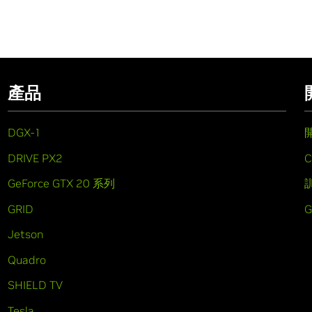
產品
DGX-1
DRIVE PX2
C
GeForce GTX 20 系列
GRID
Jetson
Quadro
SHIELD TV
Tesla