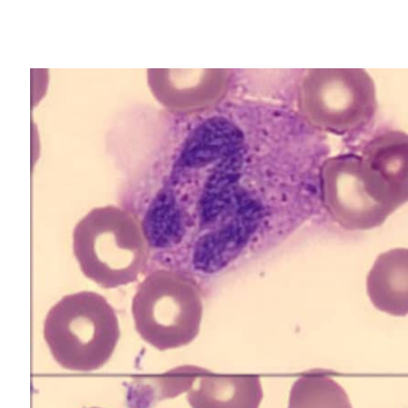
Share
長庚醫院在台擁有七大院所，是台灣最大的醫療
年 1 月決議導入 AI 技術，於同年 5
擔任人工智能核心實驗室主任。
進行技術與市場評估後，長庚人工智能核心實驗室決議
軟體解決方案平台作為基礎，發展基於影像辨識的
的 HPC 以及基於 Tesla T4 的推論節點系
背景
長庚醫院相當早就希望能夠藉由自動化技術
種醫療資料送到醫療人員眼前，最終仍需藉