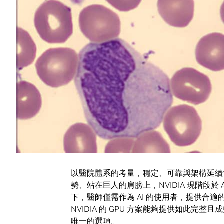
耗人力成本的程序，須由資深的專業醫師花
響判斷精確度。
長庚醫院人工智能核心實驗室主任郭昶甫教授
問題、又須是具辨識性的病例影像，較當前 
年有超過兩百萬次的門診次數，加上早已導
為發展 AI 醫療影像辨識的優勢。
挑戰
以醫院體系的考量，穩定、可靠與架構延續
勢、站在巨人的肩膀上，NVIDIA 現階段於 A
下，醫師僅需作為 AI 的使用者，提供合
NVIDIA 的 GPU 方案能夠提供如此完整且
唯一的選項。