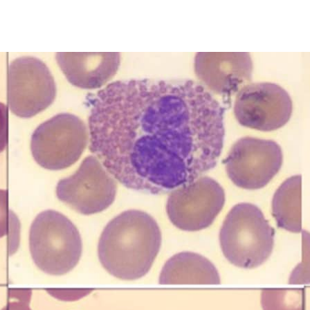
院所體系，在進行新一代 IT 系統建構的同時，在 2018
 月設立長庚醫院人工智能核心實驗室，由風濕過敏免疫科主任郭昶甫
導入四套 NVIDIA DGX-1 系統，搭配 NVIDIA AI
 AI 醫療影像系統，未來也規劃建構基於 NVIDIA GPU
統，構成完整的 AI 落地。
改善醫療影像判讀流程，然而過去自動化技術僅協助至將各
由專業人員判讀醫療影像資訊，但醫療影像判讀卻是相當消