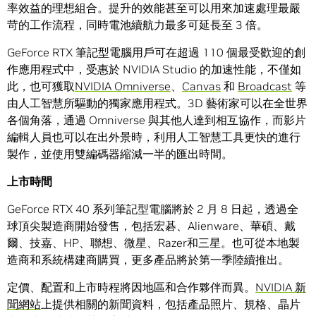
率效益的理想組合。提升的效能甚至可以用來加速處理最嚴
苛的工作流程，同時電池續航力最多可延長至 3 倍。
GeForce RTX 筆記型電腦用戶可在超過 110 個最受歡迎的創
作應用程式中，受惠於 NVIDIA Studio 的加速性能，不僅如
此，也可獲取
NVIDIA Omniverse
、
Canvas
和
Broadcast
等
由人工智慧所驅動的獨家應用程式。3D 藝術家可以在全世界
各個角落，通過 Omniverse 與其他人達到相互協作，而影片
編輯人員也可以在出外景時，利用人工智慧工具更快的進行
製作，並使用雙編碼器縮減一半的匯出時間。
上市時間
GeForce RTX 40 系列筆記型電腦將於 2 月 8 日起，透過全
球頂尖製造商開始發售，包括宏碁、Alienware、華碩、戴
爾、技嘉、HP、聯想、微星、Razer和三星。也可從本地製
造商和系統構建商購買，更多產品將於第一季陸續推出。
定價、配置和上市時程將因地區和合作夥伴而異。
NVIDIA 新
聞網站
上提供相關的新聞資料，包括產品照片、規格、晶片