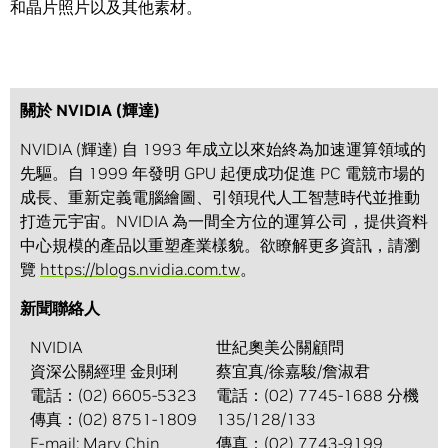
和晶片照片以及其他素材。
關於 NVIDIA (輝達)
NVIDIA (輝達) 自 1993 年成立以來始終為加速運算領域的
先驅。自 1999 年發明 GPU 起便成功促進 PC 電競市場的
成長、重新定義電腦繪圖、引領現代人工智慧時代並推動
打造元宇宙。NVIDIA 為一間全方位的運算公司，提供資料
中心規模的產品以重塑產業樣貌。欲瞭解更多資訊，請瀏
覽
https://blogs.nvidia.com.tw
。
新聞聯絡人
NVIDIA
世紀奧美公關顧問
資深公關經理 金則琍
蔡宜真/徐嘉駿/詹淑君
電話：(02) 6605-5323
電話：(02) 7745-1688 分機
傳真：(02) 8751-1809
135/128/133
E-mail:
Mary Chin
傳真：(02) 7743-9199