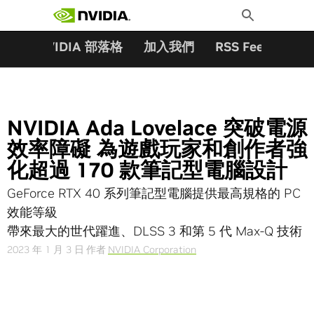
搜尋關鍵字:
Skip
Toggle
to
Search
content
夥伴
NVIDIA 部落格
加入我們
RSS Feeds
訂
NVIDIA Ada Lovelace 突破電源
效率障礙 為遊戲玩家和創作者強
化超過 170 款筆記型電腦設計
GeForce RTX 40 系列筆記型電腦提供最高規格的 PC
效能等級
帶來最大的世代躍進、DLSS 3 和第 5 代 Max-Q 技術
2023 年 1 月 3 日
作者
NVIDIA Corporation