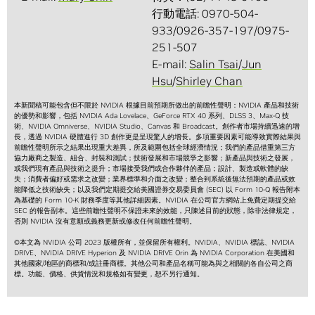
行動電話: 0970-504-
933/0926-357-197/0975-
251-507
E-mail:
Salin Tsai
/
Jun
Hsu
/
Shirley Chan
本新聞稿可能包含但不限於 NVIDIA 根據目前預期所做出的前瞻性聲明：NVIDIA 產品和技術
的優勢和影響，包括 NVIDIA Ada Lovelace、GeForce RTX 40 系列、DLSS 3、Max-Q 技
術、NVIDIA Omniverse、NVIDIA Studio、Canvas 和 Broadcast。創作者市場持續迅速的增
長，透過 NVIDIA 硬體進行 3D 創作更是呈現驚人的增長。多項重要因素可能導致實際結果與
前瞻性聲明所示之結果出現重大差異，所及範圍包括全球經濟情況；我們的產品借重第三方
協力廠商之製造、組合、封裝和測試；技術發展和市場競爭之影響；新產品與技術之發展，
或我們現有產品與技術之提升；市場接受我們或合作夥伴的產品；設計、製造或軟體的缺
失；消費者偏好或需求之改變；業界標準和介面之改變；整合到系統後無法預期的產品或效
能降低之技術缺失；以及我們定期提交給美國證券交易委員會 (SEC) 以 Form 10-Q 報告附本
為基礎的 Form 10-K 財務季度等其他詳細因素。NVIDIA 在公司官方網站上免費定期提交給
SEC 的報告副本。這些前瞻性聲明不保證未來的效能，只陳述目前的狀態，除非法律規定，
否則 NVIDIA 沒有意願或義務更新或修改任何前瞻性聲明。
©本文為 NVIDIA 公司 2023 版權所有，並保留所有權利。NVIDIA、NVIDIA 標誌、NVIDIA
DRIVE、NVIDIA DRIVE Hyperion 及 NVIDIA DRIVE Orin 為 NVIDIA Corporation 在美國和
其他國家/地區的商標和/或註冊商標。其他公司和產品名稱可能為與之相關的各自公司之商
標。功能、價格、供貨情況和規格如有變更，恕不另行通知。