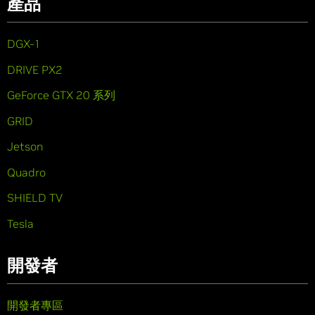
產品
DGX-1
DRIVE PX2
GeForce GTX 20 系列
GRID
Jetson
Quadro
SHIELD TV
Tesla
開發者
開發者專區