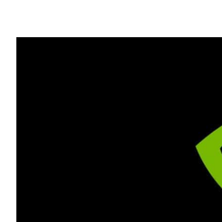
Share
為提高影像識別應用程式在
NVIDIA Jetson
MIT ）的研究人員開發了一種新型深度
該模型在美國能源部下所屬橡樹嶺國家實驗室的超
V100 GPU ，
並在
第 1 版
和
第 2 版
Somet
擬在韓國首爾舉行的國際電腦視覺會議(Internation
論文
詳細介紹了該方法，該方法利用時間轉移模組（ 
經網路（ CNN ）的性能，但同時具有 2
研究人員在論文中指出：“傳統 2D CNN 
可以實現良好性能，但運算量龐大，因此部