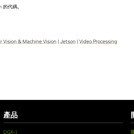
ch 的代碼。
 Vision & Machine Vision
|
Jetson
|
Video Processing
產品
DGX-1