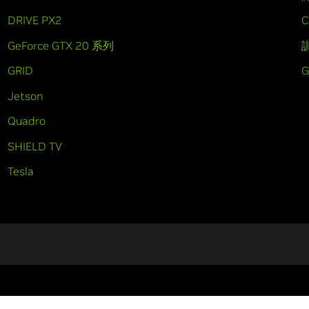
DRIVE PX2
C
GeForce GTX 20 系列
GRID
Jetson
Quadro
SHIELD TV
Tesla