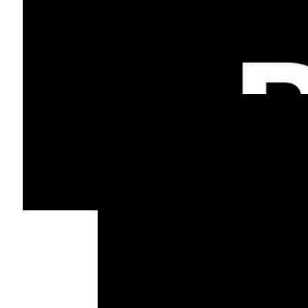
且有效的時間轉移模組（ TSM ）。”
該團隊認為，這種方法可以將模型縮小到 1/6
個參數。