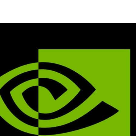
 Nano
和
Jetson TX2
等邊緣設備上的速度，麻省理工學院（
學習模型，該模型性能優於以往影像識別任務中最先進的模型。
級電腦 Summit 上進行訓練，使用了 1,536 個
NVIDIA
hing-Something
影像數據集公開挑戰賽中蟬聯冠軍。
al Conference on Computer Vision)上發表的
研究
Temporal Shift Module ）框架來實現 3D 卷積神
D 卷積神經網路的複雜性。
在運算上成本低，但無法捕獲時間關係。基於 3D CNN 的方法
署成本高。在
論文
中，我們提出兼具高效能又高效率，通用