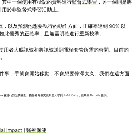
，其中一個使用有標記的資料進行
監督式學習
，另一個則是將
料用於非監督式學習活動上。
腦訊號，以及預測他想要執行的動作方面，正確率達到 90% 以
如此優秀的正確率，且無需明確進行重新校準。
快處理使用者大腦訊號和將訊號送到電極套管所需的時間。目前的
%。
件事，手就會開始移動，不會想要停滯太久。我們在這方面
arma 在進行對話的畫面。攝影者為俄亥俄州立大學的 Jo McCulty，照片由 Battelle 提供。
ial Impact
|
醫療保健