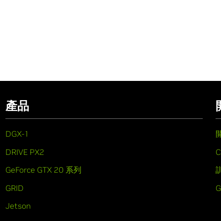
產品
DGX-1
DRIVE PX2
C
GeForce GTX 20 系列
GRID
Jetson