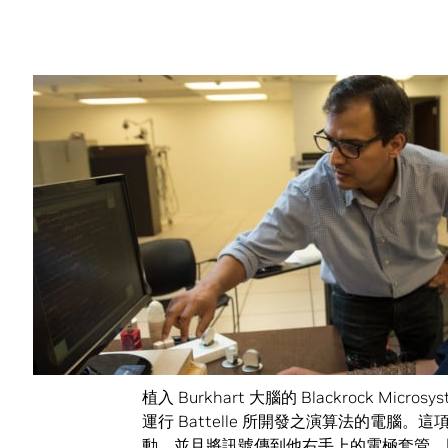
Share
2010 年時還是一名大學生的 Ian Bur
受了嚴重的脊髓損傷，他的胸部以下從此癱
不過現在他藉由一套搭配神經網路的人腦-
（Guitar Hero）這套遊戲。
Burkhart 是俄亥俄州立大學與附近獨立研發單
一項臨床試驗活動的首名參與者。
植入 Burkhart 大腦的 Blackrock Micr
運行 Battelle 所開發之演算法的電腦
動，並且將訊號傳到他右手上的電極套管。同為 