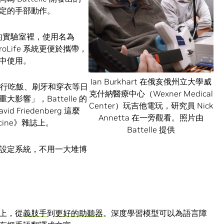
定的手部動作。
學的實驗室裡，使用名為
oLife 系統更便於攜帶，
中使用。
Ian Burkhart 在俄亥俄州立大學威
系統執行吃飯、刷牙和穿衣等日
克什納醫療中心（Wexner Medical
響」，Battelle 的
Center）玩吉他電玩，研究員 Nick
Friedenberg 這麼
Annetta 在一旁觀看。照片由
icine》雜誌上。
Battelle 提供
設定系統，不用一大堆博
上，從
義肢手
到
更好的助聽器
。深度學習模型可以為語言障