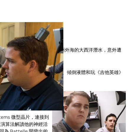
khart，與友人們一同在北卡羅萊納州外海的大西洋潛水，意外遭
瘓。
電腦介面，可以用右手拿起物體、傾倒液體和玩《吉他英雄》
位 Battelle 所率領之
osystems 微型晶片，連接到
。這項演算法解讀他的神經活
Battelle 開發出的