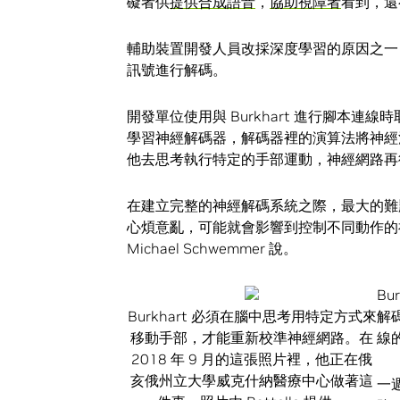
礙者供
提供合成語音
，
協助視障者
看到，還
輔助裝置開發人員改採深度學習的原因之一
訊號進行解碼。
開發單位使用與 Burkhart 進行腳本連
學習神經解碼器，解碼器裡的演算法將神經活動
他去思考執行特定的手部運動，神經網路再
在建立完整的神經解碼系統之際，最大的難
心煩意亂，可能就會影響到控制不同動作的神經
Michael Schwemmer 說。
B
Burkhart 必須在腦中思考用特定方式來
解
移動手部，才能重新校準神經網路。在
線
2018 年 9 月的這張照片裡，他正在俄
亥俄州立大學威克什納醫療中心做著這
一