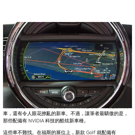
Share
底特律的氣溫比冰箱還低，但是在下城區文化中心展區，一
場壯闊演出的底特律車展(North American International
Auto Show)，即將熱情引爆。
這裡的車款一應俱全。充滿前瞻性的概念車，替代能源燃料
車，還有令人眼花撩亂的新車。不過，讓筆者最驕傲的是，
那些配備有 NVIDIA 科技的酷炫新車種。
這些車不難找。在福斯的展位上，新款 Golf 就配備有