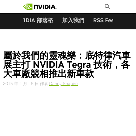
搜尋關鍵字:
Skip
Toggle
to
Search
content
夥伴
NVIDIA 部落格
加入我們
RSS Feeds
訂
屬於我們的靈魂樂：底特律汽車
展主打 NVIDIA Tegra 技術，各
大車廠競相推出新車款
2015 年 1 月 15 日
作者
Danny Shapiro