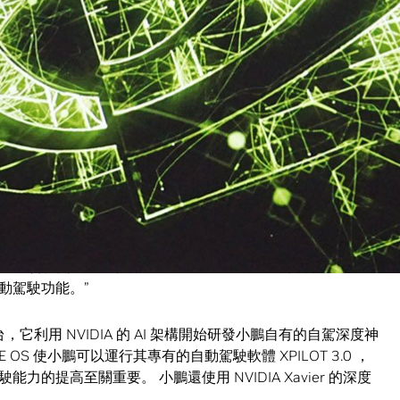
其中包括適用於高速公路，城市道路和代客泊車的 L3 *級別的
操作運算性能，功耗僅 30 瓦，是首款致力於自動化和自動駕駛的生產
規要求。 Xavier 為安全性而設計，提供了處理來自各種
度自動化的量產級自動駕駛系統提供了有力保障。
 NVIDIA 的成功合作對小鵬 P7 的研發和生產至關重要。
這款安全、智慧且功能豐富的第二代轎車，讓小鵬 P7 成為目前
轎車。
IDIA 合作開發下一代電動汽車生產模型，為更廣泛的客戶群
動駕駛功能。”
平台，它利用 NVIDIA 的 AI 架構開始研發小鵬自有的自駕深度神
E OS 使小鵬可以運行其專有的自動駕駛軟體 XPILOT 3.0 ，
的提高至關重要。 小鵬還使用 NVIDIA Xavier 的深度