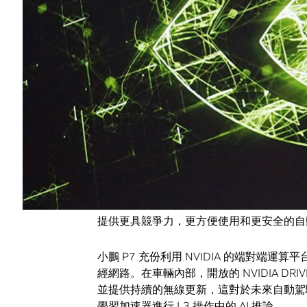
為中國客戶帶來幾項自動駕駛”功能第一”，
全場景自動駕駛功能。
DRIVE Xavier 提供每秒 30 兆 次
級系統單晶片，可滿足當今嚴格的安全標準和法
感測器的數據所必需的冗餘和相容性，為高
小鵬汽車自動駕駛副總裁吳新宙博士說:“我們與
Xavier 的性能和能效，加快了我們開發
競爭激烈的電動汽車市場中最受關注的智慧
吳新宙博士接著說：“我們很高興能夠與 NV
提供更具競爭力，更方便使用和更安全的自
小鵬 P7 充份利用 NVIDIA 的端對端運算
經網路。在車輛內部，開放的 NVIDIA DRIV
並提供持續的無線更新，這對於未來自動駕駛能力
學習加速器進行 L3 操作中的 AI 推論。