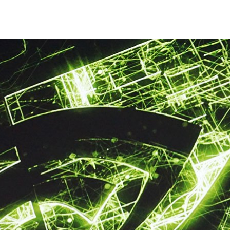
 平台用於下一代生產模型
公司小鵬汽車今天宣布，其下一代智慧純電轎車 P7 將於 4 月
 DRIVE ™ AGX XPILOT 3.0 的平台，小鵬表示該公司對
利用 DRIVE 平台開發其下一代生產模型。
A DRIVETM AGX Xavier
VE ™ AGX Xavier 自動駕駛運算平台的超遠程智慧純電轎車，擁
(SoC)。它配備了 12 個超音波感測器， 5 個高精度毫米波雷
個具有高清地圖和高精度定位的車載攝影機。這款智慧純電轎車將