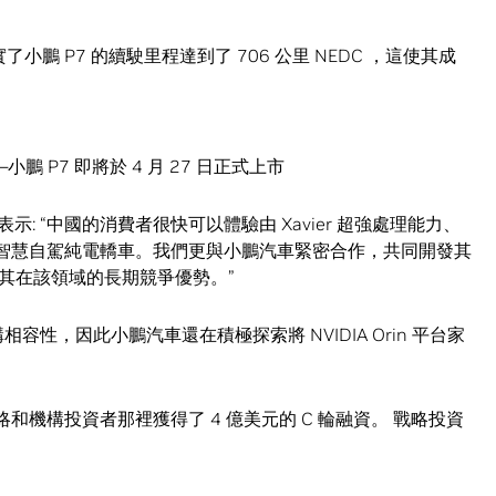
了小鵬 P7 的續駛里程達到了 706 公里 NEDC ，這使其成
鵬 P7 即將於 4 月 27 日正式上市
ll 也表示: “中國的消費者很快可以體驗由 Xavier 超強處理能力、
的智慧自駕純電轎車。我們更與小鵬汽車緊密合作，共同開發其
其在該領域的長期競爭優勢。”
相容性，因此小鵬汽車還在積極探索將 NVIDIA Orin 平台家
戰略和機構投資者那裡獲得了 4 億美元的 C 輪融資。 戰略投資