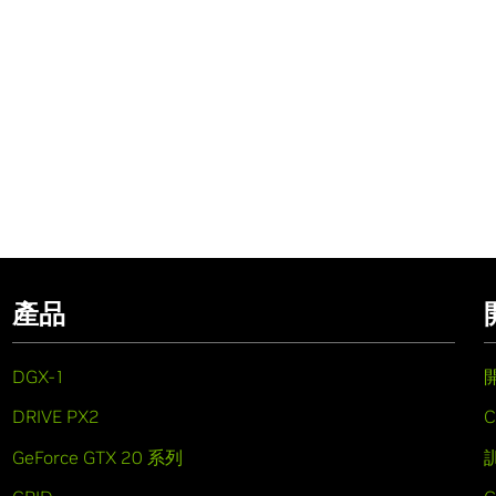
產品
DGX-1
DRIVE PX2
C
GeForce GTX 20 系列