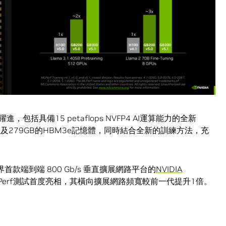
躍進，包括具備15 petaflops NVFP4 AI運算能力的全新
力，以及279GB的HBM3e記憶體，同時結合全新的訓練方法，充
界首款端到端 800 Gb/s 垂直擴展網路平台的
NVIDIA
Perf測試首度亮相，其橫向擴展網路頻寬較前一代提升1倍。