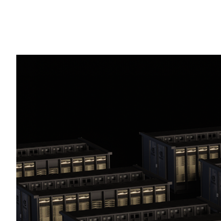
Share
在
人工智慧（AI）推理
的時代，訓練更聰明
新時代的強大效能需求，需要在GPU、CPU、
擴展（scale-out）、系統架構，以及
NVIDIA在MLPerf Training v5.1中橫
統
、電腦視覺和
圖像神經網路
等領域均創下最快
訓練效能業界基準測試中最新一輪。