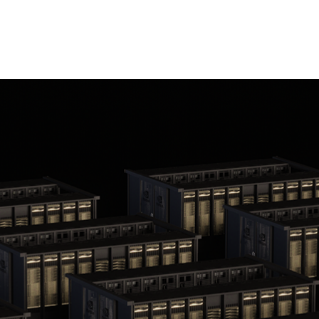
、更強大的模型對於擴展智慧而言至關重要。為了滿足這個
網路介面卡（NIC）、網路的垂直擴展（scale-up）和水平
大量的軟體和演算法等方面取得突破性進展。
掃全部七項測試，於
大型語言模型（LLM）
、圖像生成、
推薦系
的訓練速度。MLPerf Training v5.1為持續多年舉辦的AI