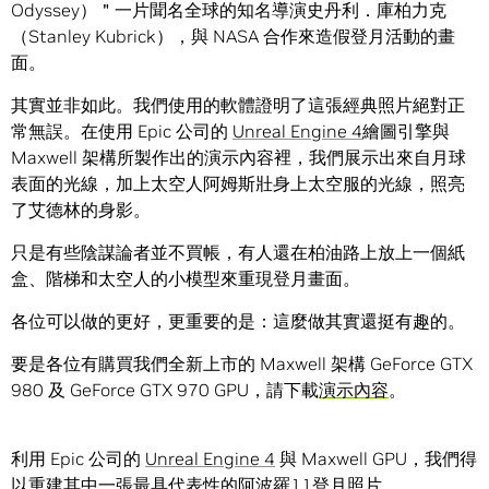
Odyssey）＂一片聞名全球的知名導演史丹利．庫柏力克
（Stanley Kubrick），與 NASA 合作來造假登月活動的畫
面。
其實並非如此。我們使用的軟體證明了這張經典照片絕對正
常無誤。在使用 Epic 公司的
Unreal Engine 4
繪圖引擎與
Maxwell 架構所製作出的演示內容裡，我們展示出來自月球
表面的光線，加上太空人阿姆斯壯身上太空服的光線，照亮
了艾德林的身影。
只是有些陰謀論者並不買帳，有人還在柏油路上放上一個紙
盒、階梯和太空人的小模型來重現登月畫面。
各位可以做的更好，更重要的是：這麼做其實還挺有趣的。
要是各位有購買我們全新上市的 Maxwell 架構 GeForce GTX
980 及 GeForce GTX 970 GPU，請下載
演示內容
。
利用 Epic 公司的
Unreal Engine 4
與 Maxwell GPU，我們得
以重建其中一張最具代表性的阿波羅11登月照片