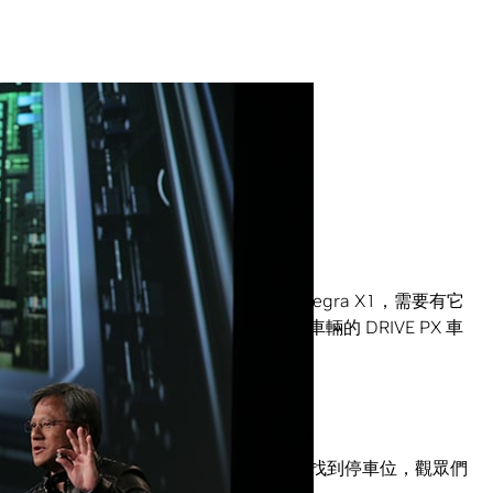
黃仁勳先生說還能用手機叫車子開回來。
款 1 teraflop 級行動超級晶片 Tegra X1，需要有它
 DRIVE CX；還有打造自動駕駛車輛的 DRIVE PX 車
nvidia.com/CES2015
。
車輛如何自行在停車場裡以時速5英哩的速度找到停車位，觀眾們