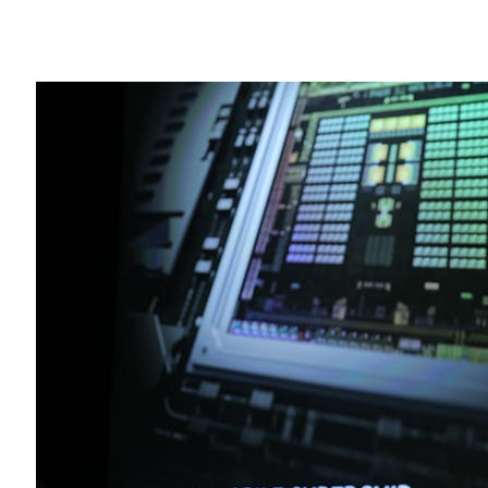
Share
Surround Vision
環繞立體視覺
9:37 PM –
車子在停車場裡找到停車位後，
黃仁勳先生最後說我們今天宣布了三件事情：全球首
才能打造第二件宣布的內容；開發數位儀表板技術的
用電腦平台。
更多關於 NVIDIA 參加 CES 展的資訊，
請見 
9:34 PM –
在 Jim 進行總結時，他展示