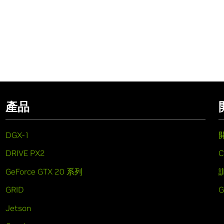
產品
DGX-1
DRIVE PX2
C
GeForce GTX 20 系列
GRID
Jetson