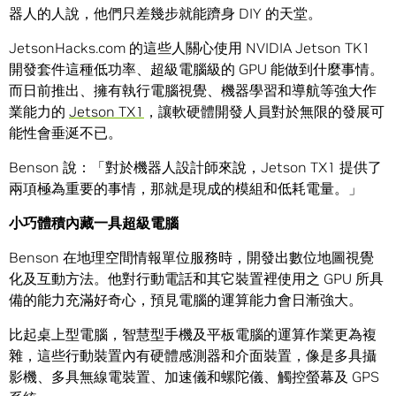
器人的人說，他們只差幾步就能躋身 DIY 的天堂。
JetsonHacks.com 的這些人關心使用 NVIDIA Jetson TK1
開發套件這種低功率、超級電腦級的 GPU 能做到什麼事情。
而日前推出、擁有執行電腦視覺、機器學習和導航等強大作
業能力的
Jetson TX1
，讓軟硬體開發人員對於無限的發展可
能性會垂涎不已。
Benson 說：「對於機器人設計師來說，Jetson TX1 提供了
兩項極為重要的事情，那就是現成的模組和低耗電量。」
小巧體積內藏一具超級電腦
Benson 在地理空間情報單位服務時，開發出數位地圖視覺
化及互動方法。他對行動電話和其它裝置裡使用之 GPU 所具
備的能力充滿好奇心，預見電腦的運算能力會日漸強大。
比起桌上型電腦，智慧型手機及平板電腦的運算作業更為複
雜，這些行動裝置內有硬體感測器和介面裝置，像是多具攝
影機、多具無線電裝置、加速儀和螺陀儀、觸控螢幕及 GPS