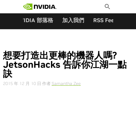
搜尋關鍵字:
Skip
Toggle
to
Search
content
夥伴
NVIDIA 部落格
加入我們
RSS Feeds
訂
想要打造出更棒的機器人嗎?
JetsonHacks 告訴你江湖一點
訣
2015 年 12 月 10 日
作者
Samantha Zee