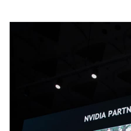
Share
日本這個擁有部分全球最頂尖汽車製造商、
居全球龍頭地位。在本次的
GTC Japan
大會
作夥伴產品技術。
Toyota 汽車在2017年於矽谷舉辦的 GPU
將採用 NVIDIA DRIVE AGX Xavie
在提升日本行車安全與降低塞車情況方面，
的
五十鈴汽車
，將使用
NVIDIA DRIVE AGX
車道偏離警示和主動車距控制巡航等功能，
化的車輛。