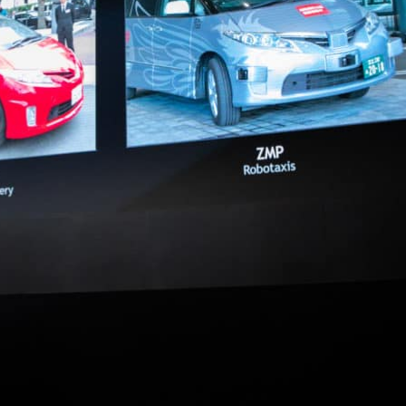
是致力於推動發展的一個關鍵部分。NVIDIA DRIVE 商業
動駕駛計程車公司、地圖製作公司，還有日本的老牌感應器
，進而創造出費用更低廉、效率更提升的系統。
GX 運算平台來開發都會無人駕駛車輛使用的軟體系統，且已經跟包括日
進行自動駕駛試行計畫，測試距離已超過六千英里。隨著
evel 5 的自動駕駛能力
，下一代的車輛也將使用 NVIDIA