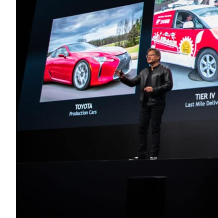
共同推動世界向前發展
在這項革命性技術的龐大生態系統中，製造商只
生態系統包括引領業界的軟體新創公司、自
供應商。
自動駕駛將對運送和出行服務產生重大影響
新創公司 Tier IV 使用 DRIVE A
本郵便事業株式會社在內的多個業者，合作
Tier IV 的
自動駕駛計程車和運送車輛將獲得 L
DRIVE AGX Pegasus。