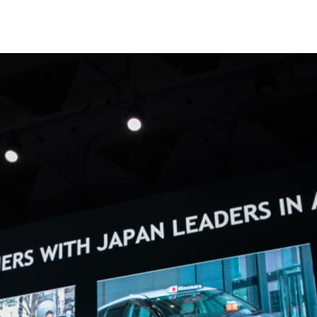
供應商和汽車研究機構的國家，在發展自動駕駛技術方面亦
，NVIDIA 演示多個利用
NVIDIA DRIVE 平台
進行開發的合
 技術大會上
率先宣布
與 NVIDIA 合作，2020年開始生產的車輛
r，當成未來車輛的人工智慧行車大腦。
自動駕駛卡車也將扮演重要角色。日本大型卡車製造商之一
來開發自動駕駛卡車，先讓車輛擁有360度環繞車況感知、
接著打造智慧隊列行駛，最終開發出高度自動化和完全自動