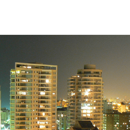
司，展現出使用 NVIDIA DGX Station 提高其在深度學
也是去年 GTC Israel 大會十萬美元
Inception 獎項冠軍獎
工智慧超級電腦 DGX Station 讚不絕口，這款裝置將他們的
另一間新創公司 TRACXPOiNT，光是節省下來的費用，在兩
。