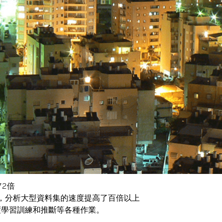
說：「我們每天都要依靠 DGX Station，甚至有時候是無時無刻都要用
快研發腳步，還能更快上市，對於我們來說是一大優勢。」
互連技術
和20,480個
NVIDIA CUDA
核心，使得 DGX Station
 的深度學習能力
耗電量卻只有使用 CPU 的二十分之一，而噪音量是工作站的十
ion 系統，搭載全面優化的軟硬體，讓企業在一小時內就能開始使
準備。
和分析表現，提供：
72倍
相比，分析大型資料集的速度提高了百倍以上
度學習訓練和推斷等各種作業。