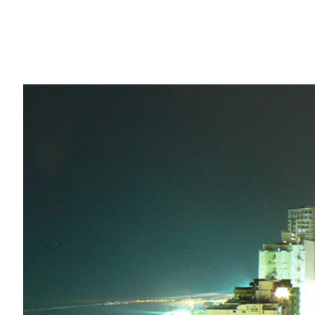
Share
本週參加 GPU 技術大會以色列場次的多間新創公
習方面研究工作的執行速度和效率。
開發出在 VR 環境裡測試自動駕駛車技術，同時
金
得主的 Cognata，對於全球首款個人用人
研究開展速度加快十倍。
使用雲端 GPU 實例打造出人工智慧購物車的
個月內便回收了購買 DGX Station 的成本