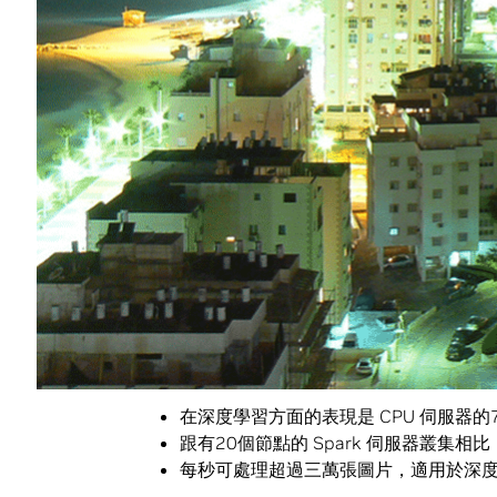
Cognata 執行長 Danny Atsmon 
到它，這真的一點都不誇張。它讓我們能加
歸功於四個
Tesla V100 GPUs
、
NVLink 
提供了龐大的運算能力及 500 teraflops
它提供了超過400個 CPU 的運算能力，
分之一，跟尋常辦公室通風系統一樣安靜。
專為人工智慧設計的整合式 DGX Stat
用，而打造相似系統可能需要花上一個月來
DGX Station 擁有無與倫比的深度學習
在深度學習方面的表現是 CPU 伺服器的
跟有20個節點的 Spark 伺服器叢集
每秒可處理超過三萬張圖片，適用於深