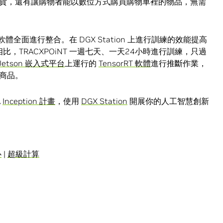
貨，還有讓購物者能以數位方式購買購物車裡的物品，無需
速軟體全面進行整合。在 DGX Station 上進行訓練的效能提高
比，TRACXPOiNT 一週七天、一天24小時進行訓練，只過
 Jetson 嵌入式平台
上運行的
TensorRT 軟體
進行推斷作業，
商品。
A
Inception 計畫
，使用
DGX Station
開展你的人工智慧創新
心
|
超級計算