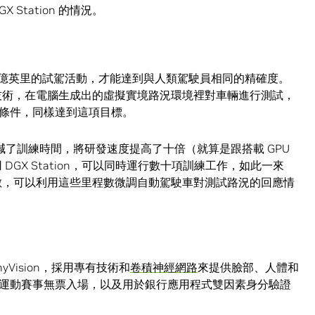
Station 的情況。
0億英里的試駕活動，才能達到與人類駕駛員相同的精確度。
模擬技術，在電腦生成出的虛擬實境路況環境裡對車輛進行測試，
條件，同樣達到這項目標。
後，大幅縮減了訓練時間，將研發速度提高了十倍（就算是跟搭載 GPU
 DGX Station，可以同時運行數十項訓練工作，如此一來
里程數，可以利用這些里程數微調自動駕駛車對測試路況的回應情
Vision，採用專有技術和
卷積神經網路
來提供臉部、人體和
運動賽事無票入場，以及用於銀行應用程式雙因素身分驗證