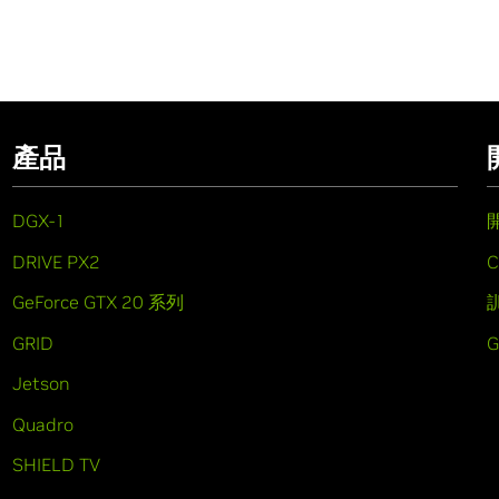
產品
DGX-1
DRIVE PX2
C
GeForce GTX 20 系列
GRID
Jetson
Quadro
SHIELD TV